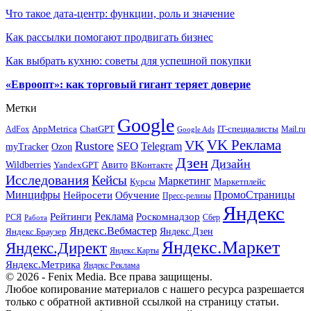
Что такое дата-центр: функции, роль и значение
Как рассылки помогают продвигать бизнес
Как выбрать кухню: советы для успешной покупки
«Евроопт»: как торговый гигант теряет доверие
Метки
Google
ChatGPT
IT-специалисты
AppMetrica
AdFox
Mail.ru
Google Ads
VK Реклама
VK
Rustore
SEO
Telegram
myTracker
Ozon
Дзен
Дизайн
Wildberries
Авито
ВКонтакте
YandexGPT
Исследования
Кейсы
Маркетинг
Маркетплейс
Курсы
Минцифры
ПромоСтраницы
Нейросети
Обучение
Пресс-релизы
Яндекс
Реклама
Рейтинги
Роскомнадзор
РСЯ
Сбер
Работа
Яндекс.Вебмастер
Яндекс.Браузер
Яндекс.Дзен
Яндекс.Маркет
Яндекс.Директ
Яндекс.Карты
Яндекс.Метрика
Яндекс Реклама
© 2026 - Fenix Media. Все права защищены.
Любое копирование материалов с нашего ресурса разрешается
только с обратной активной ссылкой на страницу статьи.