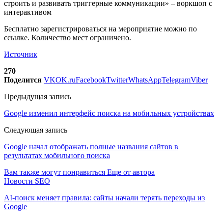
строить и развивать триггерные коммуникации» – воркшоп с
интерактивом
Бесплатно зарегистрироваться на мероприятие можно по
ссылке. Количество мест ограничено.
Источник
270
Поделится
VK
OK.ru
Facebook
Twitter
WhatsApp
Telegram
Viber
Предыдущая запись
Google изменил интерфейс поиска на мобильных устройствах
Следующая запись
Google начал отображать полные названия сайтов в
результатах мобильного поиска
Вам также могут понравиться
Еще от автора
Новости SEO
AI-поиск меняет правила: сайты начали терять переходы из
Google