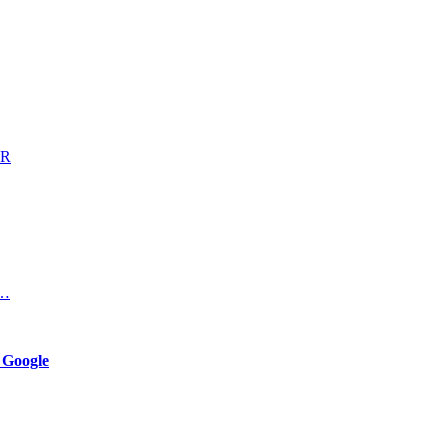
TR
и…
 Google