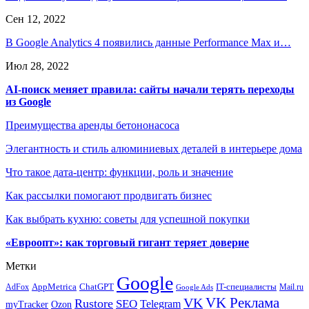
Сен 12, 2022
В Google Analytics 4 появились данные Performance Max и…
Июл 28, 2022
AI-поиск меняет правила: сайты начали терять переходы
из Google
Преимущества аренды бетононасоса
Элегантность и стиль алюминиевых деталей в интерьере дома
Что такое дата-центр: функции, роль и значение
Как рассылки помогают продвигать бизнес
Как выбрать кухню: советы для успешной покупки
«Евроопт»: как торговый гигант теряет доверие
Метки
Google
ChatGPT
IT-специалисты
AppMetrica
AdFox
Mail.ru
Google Ads
VK Реклама
VK
Rustore
SEO
Telegram
myTracker
Ozon