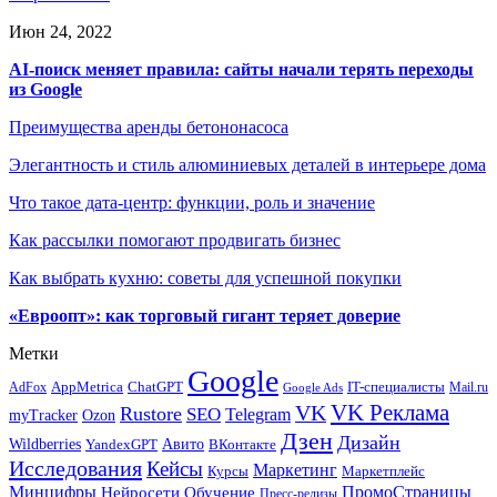
Июн 24, 2022
AI-поиск меняет правила: сайты начали терять переходы
из Google
Преимущества аренды бетононасоса
Элегантность и стиль алюминиевых деталей в интерьере дома
Что такое дата-центр: функции, роль и значение
Как рассылки помогают продвигать бизнес
Как выбрать кухню: советы для успешной покупки
«Евроопт»: как торговый гигант теряет доверие
Метки
Google
ChatGPT
IT-специалисты
AppMetrica
AdFox
Mail.ru
Google Ads
VK Реклама
VK
Rustore
SEO
Telegram
myTracker
Ozon
Дзен
Дизайн
Wildberries
Авито
ВКонтакте
YandexGPT
Исследования
Кейсы
Маркетинг
Маркетплейс
Курсы
Минцифры
ПромоСтраницы
Нейросети
Обучение
Пресс-релизы