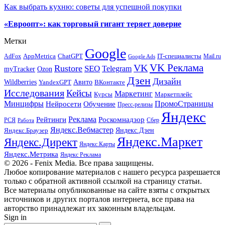
Как выбрать кухню: советы для успешной покупки
«Евроопт»: как торговый гигант теряет доверие
Метки
Google
ChatGPT
IT-специалисты
AppMetrica
AdFox
Mail.ru
Google Ads
VK Реклама
VK
Rustore
SEO
Telegram
myTracker
Ozon
Дзен
Дизайн
Wildberries
Авито
ВКонтакте
YandexGPT
Исследования
Кейсы
Маркетинг
Маркетплейс
Курсы
Минцифры
ПромоСтраницы
Нейросети
Обучение
Пресс-релизы
Яндекс
Реклама
Рейтинги
Роскомнадзор
РСЯ
Сбер
Работа
Яндекс.Вебмастер
Яндекс.Браузер
Яндекс.Дзен
Яндекс.Маркет
Яндекс.Директ
Яндекс.Карты
Яндекс.Метрика
Яндекс Реклама
© 2026 - Fenix Media. Все права защищены.
Любое копирование материалов с нашего ресурса разрешается
только с обратной активной ссылкой на страницу статьи.
Все материалы опубликованные на сайте взяты с открытых
источников и других порталов интернета, все права на
авторство принадлежат их законным владельцам.
Sign in