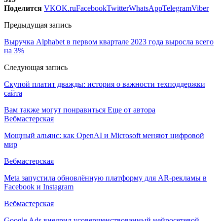
Поделится
VK
OK.ru
Facebook
Twitter
WhatsApp
Telegram
Viber
Предыдущая запись
Выручка Alphabet в первом квартале 2023 года выросла всего
на 3%
Следующая запись
Скупой платит дважды: история о важности техподдержки
сайта
Вам также могут понравиться
Еще от автора
Вебмастерская
Мощный альянс: как OpenAI и Microsoft меняют цифровой
мир
Вебмастерская
Meta запустила обновлённую платформу для AR-рекламы в
Facebook и Instagram
Вебмастерская
Google Ads внедрил усовершенствованный нейросетевой