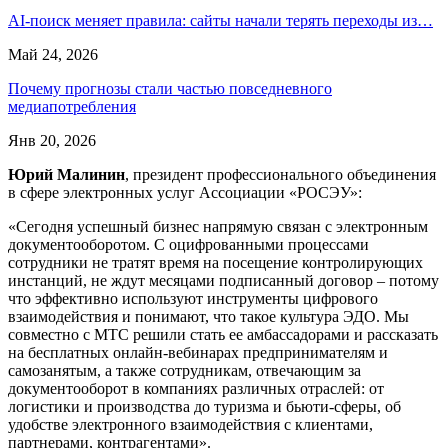
AI-поиск меняет правила: сайты начали терять переходы из…
Май 24, 2026
Почему прогнозы стали частью повседневного
медиапотребления
Янв 20, 2026
Юрий Малинин
, президент профессионального объединения
в сфере электронных услуг Ассоциации «РОСЭУ»:
«Сегодня успешный бизнес напрямую связан с электронным
документооборотом. С оцифрованными процессами
сотрудники не тратят время на посещение контролирующих
инстанций, не ждут месяцами подписанный договор – потому
что эффективно используют инструменты цифрового
взаимодействия и понимают, что такое культура ЭДО. Мы
совместно с МТС решили стать ее амбассадорами и рассказать
на бесплатных онлайн-вебинарах предпринимателям и
самозанятым, а также сотрудникам, отвечающим за
документооборот в компаниях различных отраслей: от
логистики и производства до туризма и бьюти-сферы, об
удобстве электронного взаимодействия с клиентами,
партнерами, контрагентами».