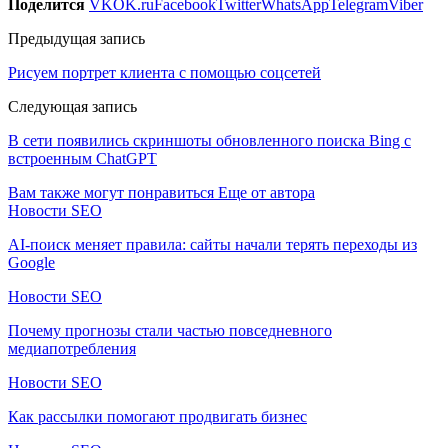
Поделится
VK
OK.ru
Facebook
Twitter
WhatsApp
Telegram
Viber
Предыдущая запись
Рисуем портрет клиента с помощью соцсетей
Следующая запись
В сети появились скриншоты обновленного поиска Bing с
встроенным ChatGPT
Вам также могут понравиться
Еще от автора
Новости SEO
AI-поиск меняет правила: сайты начали терять переходы из
Google
Новости SEO
Почему прогнозы стали частью повседневного
медиапотребления
Новости SEO
Как рассылки помогают продвигать бизнес