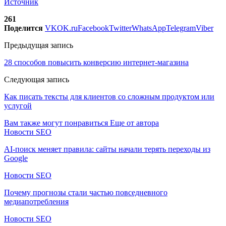
Источник
261
Поделится
VK
OK.ru
Facebook
Twitter
WhatsApp
Telegram
Viber
Предыдущая запись
28 способов повысить конверсию интернет-магазина
Следующая запись
Как писать тексты для клиентов со сложным продуктом или
услугой
Вам также могут понравиться
Еще от автора
Новости SEO
AI-поиск меняет правила: сайты начали терять переходы из
Google
Новости SEO
Почему прогнозы стали частью повседневного
медиапотребления
Новости SEO