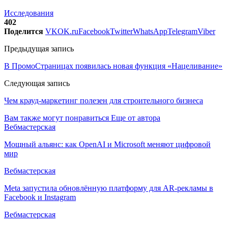
Исследования
402
Поделится
VK
OK.ru
Facebook
Twitter
WhatsApp
Telegram
Viber
Предыдущая запись
В ПромоСтраницах появилась новая функция «Нацеливание»
Следующая запись
Чем крауд-маркетинг полезен для строительного бизнеса
Вам также могут понравиться
Еще от автора
Вебмастерская
Мощный альянс: как OpenAI и Microsoft меняют цифровой
мир
Вебмастерская
Meta запустила обновлённую платформу для AR-рекламы в
Facebook и Instagram
Вебмастерская