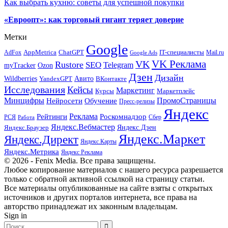
Как выбрать кухню: советы для успешной покупки
«Евроопт»: как торговый гигант теряет доверие
Метки
Google
ChatGPT
IT-специалисты
AppMetrica
AdFox
Mail.ru
Google Ads
VK Реклама
VK
Rustore
SEO
Telegram
myTracker
Ozon
Дзен
Дизайн
Wildberries
Авито
ВКонтакте
YandexGPT
Исследования
Кейсы
Маркетинг
Маркетплейс
Курсы
Минцифры
ПромоСтраницы
Нейросети
Обучение
Пресс-релизы
Яндекс
Реклама
Рейтинги
Роскомнадзор
РСЯ
Сбер
Работа
Яндекс.Вебмастер
Яндекс.Браузер
Яндекс.Дзен
Яндекс.Маркет
Яндекс.Директ
Яндекс.Карты
Яндекс.Метрика
Яндекс Реклама
© 2026 - Fenix Media. Все права защищены.
Любое копирование материалов с нашего ресурса разрешается
только с обратной активной ссылкой на страницу статьи.
Все материалы опубликованные на сайте взяты с открытых
источников и других порталов интернета, все права на
авторство принадлежат их законным владельцам.
Sign in