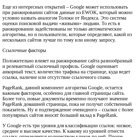
Еще из интересных открытий – Google может использовать
при ранжировании сайтов данные из EWOK, который можно
условно назвать аналогом Толоки от Яндекса. Это система
оценки поисковой выдачи «живыми» людьми. То есть в
ранжировании задействованы не только автоматические
алгоритмы, но и пользователи, которые определяют, какой из
нескольких сайтов лучше по тому или иному запросу.
Ссылочные факторы
Положительно влияет на ранжирование сайта разнообразный
и релевантный ссылочный профиль. Google оценивает
анкорный текст, количество трафика на странице, куда ведет
ссылка, наличие или отсутствие ссылочного спама.
PageRank, давний компонент алгоритма Google, остается
важным фактором, особенно для главной страницы сайта.
Более того, новые документы временно получают значение
PageRank домашней страницы, пока не получат собственный
показатель. Ну и подтверждение очевидного – ссылки с более
популярных сайтов вносят больший вклад в PageRank.
У Google есть три уровня для классификации ссылок: низкое,
среднее и высокое качество. К какому из уровней отнести
ссылку, определяется количеством кликов по ней. Проще