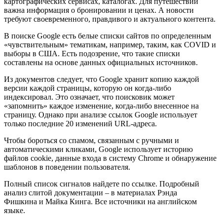
картографических сервисах, каталогах. Для путешествий
важна информация о бронировании и ценах. А новости
требуют своевременного, правдивого и актуального контента.
В поиске Google есть белые списки сайтов по определенным
«чувствительным» тематикам, например, таким, как COVID и
выборы в США. Есть подозрение, что такие списки
составлены на основе данных официальных источников.
Из документов следует, что Google хранит копию каждой
версии каждой страницы, которую он когда-либо
индексировал. Это означает, что поисковик может
«запомнить» каждое изменение, когда-либо внесенное на
страницу. Однако при анализе ссылок Google использует
только последние 20 изменений URL-адреса.
Чтобы бороться со спамом, связанным с ручными и
автоматическими кликами, Google использует историю
файлов cookie, данные входа в систему Chrome и обнаружение
шаблонов в поведении пользователя.
Полный список сигналов найдете по ссылке. Подробный
анализ слитой документации – в материалах Рэнда
Фишкина и Майка Кинга. Все источники на английском
языке.