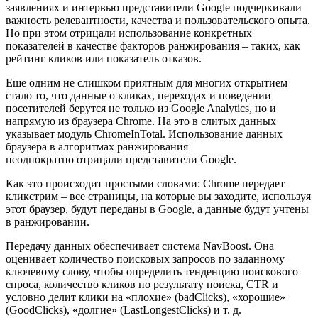
заявлениях и интервью представители Google подчеркивали
важность релевантности, качества и пользовательского опыта.
Но при этом отрицали использование конкретных
показателей в качестве факторов ранжирования – таких, как
рейтинг кликов или показатель отказов.
Еще одним не слишком приятным для многих открытием
стало то, что данные о кликах, переходах и поведении
посетителей берутся не только из Google Analytics, но и
напрямую из браузера Chrome. На это в слитых данных
указывает модуль ChromeInTotal. Использование данных
браузера в алгоритмах ранжирования
неоднократно отрицали представители Google.
Как это происходит простыми словами: Chrome передает
кликстрим – все страницы, на которые вы заходите, используя
этот браузер, будут переданы в Google, а данные будут учтены
в ранжировании.
Передачу данных обеспечивает система NavBoost. Она
оценивает количество поисковых запросов по заданному
ключевому слову, чтобы определить тенденцию поискового
спроса, количество кликов по результату поиска, CTR и
условно делит клики на «плохие» (badClicks), «хорошие»
(GoodClicks), «долгие» (LastLongestClicks) и т. д.