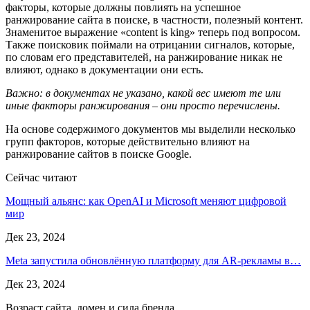
факторы, которые должны повлиять на успешное
ранжирование сайта в поиске, в частности, полезный контент.
Знаменитое выражение «content is king» теперь под вопросом.
Также поисковик поймали на отрицании сигналов, которые,
по словам его представителей, на ранжирование никак не
влияют, однако в документации они есть.
Важно: в документах не указано, какой вес имеют те или
иные факторы ранжирования – они просто перечислены.
На основе содержимого документов мы выделили несколько
групп факторов, которые действительно влияют на
ранжирование сайтов в поиске Google.
Сейчас читают
Мощный альянс: как OpenAI и Microsoft меняют цифровой
мир
Дек 23, 2024
Meta запустила обновлённую платформу для AR-рекламы в…
Дек 23, 2024
Возраст сайта, домен и сила бренда