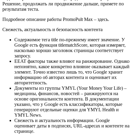
Решение, продолжать ли продвижение дальше, примете по
результатам теста.
Подробное описание работы PromoPult Max – здесь.
Свежесть, актуальность и безопасность контента
Содержимое тега title по-прежнему имеет значение. У
Google есть функция titlematchScore, которая измеряет,
насколько хорошо заголовок страницы соответствует
запросу.
EEAT факторы также влияют на ранжирование. Однако
непонятно, какое конкретно влияние оказывает каждый
элемент. Точно известно лишь то, что Google хранит
информацию об авторах контента и оценивает их
авторитетность.
Документы из группы YMYL (Your Money Your Life) –
медицины, финансов, новостей – ранжируются на
основе оригинальности контента. В документации
указано, что у Google есть классификаторы, которые
генерируют отдельные оценки для YMYL Health и
YMYL News.
Свежесть и актуальность информации. Google
оценивает даты в подписях, URL-адресах и контенте на
странице.