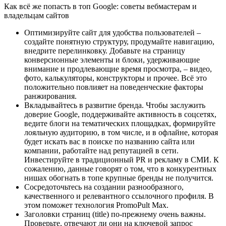
Как всё же попасть в топ Google: советы вебмастерам и
владельцам сайтов
Оптимизируйте сайт для удобства пользователей –
создайте понятную структуру, продумайте навигацию,
внедрите перелинковку. Добавьте на страницу
конверсионные элементы и блоки, удерживающие
внимание и продлевающие время просмотра, – видео,
фото, калькуляторы, конструкторы и прочее. Всё это
положительно повлияет на поведенческие факторы
ранжирования.
Вкладывайтесь в развитие бренда. Чтобы заслужить
доверие Google, поддерживайте активность в соцсетях,
ведите блоги на тематических площадках, формируйте
лояльную аудиторию, в том числе, и в офлайне, которая
будет искать вас в поиске по названию сайта или
компании, работайте над репутацией в сети.
Инвестируйте в традиционный PR и рекламу в СМИ. К
сожалению, данные говорят о том, что в конкурентных
нишах обогнать в топе крупные бренды не получится.
Сосредоточьтесь на создании разнообразного,
качественного и релевантного ссылочного профиля. В
этом поможет технология PromoPult Max.
Заголовки страниц (title) по-прежнему очень важны.
Проверьте, отвечают ли они на ключевой запрос