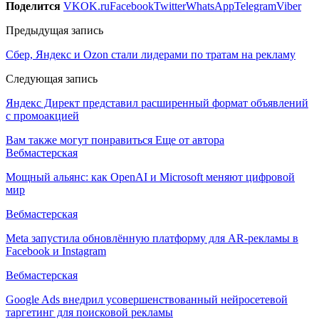
Поделится
VK
OK.ru
Facebook
Twitter
WhatsApp
Telegram
Viber
Предыдущая запись
Сбер, Яндекс и Ozon стали лидерами по тратам на рекламу
Следующая запись
Яндекс Директ представил расширенный формат объявлений
с промоакцией
Вам также могут понравиться
Еще от автора
Вебмастерская
Мощный альянс: как OpenAI и Microsoft меняют цифровой
мир
Вебмастерская
Meta запустила обновлённую платформу для AR-рекламы в
Facebook и Instagram
Вебмастерская
Google Ads внедрил усовершенствованный нейросетевой
таргетинг для поисковой рекламы