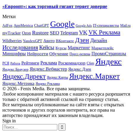
«Евроопт»: как торговый гигант теряет доверие
Метки
Google
ChatGPT
IT-специалисты
AppMetrica
AdFox
Mail.ru
Google Ads
VK Реклама
VK
Rustore
SEO
Telegram
myTracker
Ozon
Дзен
Дизайн
Wildberries
Авито
ВКонтакте
YandexGPT
Исследования
Кейсы
Маркетинг
Маркетплейс
Курсы
Минцифры
ПромоСтраницы
Нейросети
Обучение
Пресс-релизы
Яндекс
Реклама
Рейтинги
Роскомнадзор
РСЯ
Сбер
Работа
Яндекс.Вебмастер
Яндекс.Браузер
Яндекс.Дзен
Яндекс.Маркет
Яндекс.Директ
Яндекс.Карты
Яндекс.Метрика
Яндекс Реклама
© 2026 - Fenix Media. Все права защищены.
Любое копирование материалов с нашего ресурса разрешается
только с обратной активной ссылкой на страницу статьи.
Все материалы опубликованные на сайте взяты с открытых
источников и других порталов интернета, все права на
авторство принадлежат их законным владельцам.
Sign in