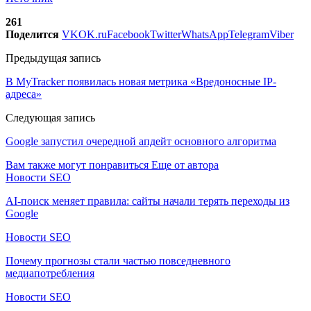
261
Поделится
VK
OK.ru
Facebook
Twitter
WhatsApp
Telegram
Viber
Предыдущая запись
В MyTracker появилась новая метрика «Вредоносные IP-
адреса»
Следующая запись
Google запустил очередной апдейт основного алгоритма
Вам также могут понравиться
Еще от автора
Новости SEO
AI-поиск меняет правила: сайты начали терять переходы из
Google
Новости SEO
Почему прогнозы стали частью повседневного
медиапотребления
Новости SEO