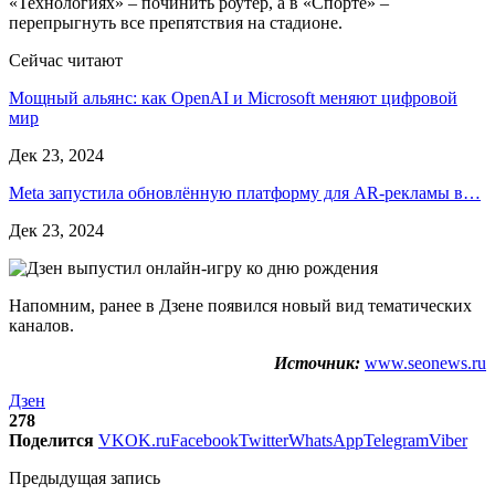
«Технологиях» – починить роутер, а в «Спорте» –
перепрыгнуть все препятствия на стадионе.
Сейчас читают
Мощный альянс: как OpenAI и Microsoft меняют цифровой
мир
Дек 23, 2024
Meta запустила обновлённую платформу для AR-рекламы в…
Дек 23, 2024
Напомним, ранее в Дзене появился новый вид тематических
каналов.
Источник:
www.seonews.ru
Дзен
278
Поделится
VK
OK.ru
Facebook
Twitter
WhatsApp
Telegram
Viber
Предыдущая запись