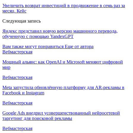
Увеличить возврат инвестиций в продвижение в семь раз за
месяц. Кейс
Следующая запись
Яндекс представил новую версию машинного перевода,
обученную с помощью YandexGPT
Вам также могут понравиться
Еще от автора
Вебмастерская
Мощный альянс: как OpenAI и Microsoft меняют цифровой
мир
Вебмастерская
Meta запустила обновлённую платформу для AR-рекламы в
Facebook и Instagram
Вебмастерская
Google Ads внедрил усовершенствованный нейросетевой
таргетинг для поисковой рекламы
Вебмастерская