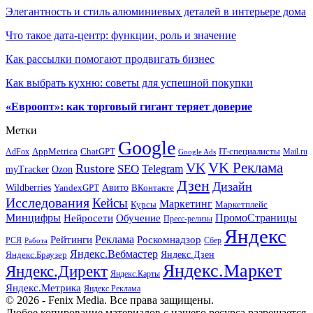
Элегантность и стиль алюминиевых деталей в интерьере дома
Что такое дата-центр: функции, роль и значение
Как рассылки помогают продвигать бизнес
Как выбрать кухню: советы для успешной покупки
«Евроопт»: как торговый гигант теряет доверие
Метки
Google
ChatGPT
IT-специалисты
AppMetrica
AdFox
Mail.ru
Google Ads
VK Реклама
VK
Rustore
SEO
Telegram
myTracker
Ozon
Дзен
Дизайн
Wildberries
Авито
ВКонтакте
YandexGPT
Исследования
Кейсы
Маркетинг
Маркетплейс
Курсы
Минцифры
ПромоСтраницы
Нейросети
Обучение
Пресс-релизы
Яндекс
Реклама
Рейтинги
Роскомнадзор
РСЯ
Сбер
Работа
Яндекс.Вебмастер
Яндекс.Браузер
Яндекс.Дзен
Яндекс.Маркет
Яндекс.Директ
Яндекс.Карты
Яндекс.Метрика
Яндекс Реклама
© 2026 - Fenix Media. Все права защищены.
Любое копирование материалов с нашего ресурса разрешается