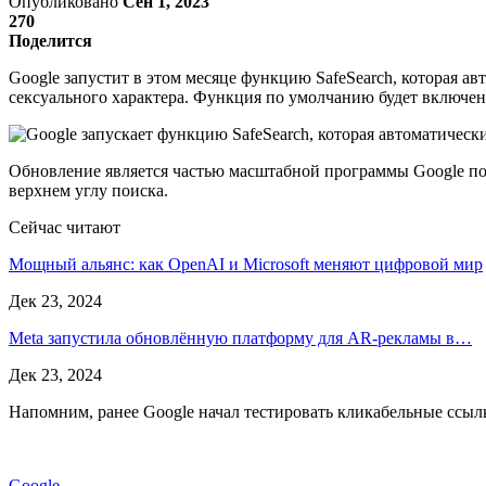
Опубликовано
Сен 1, 2023
270
Поделится
Google запустит в этом месяце функцию SafeSearch, которая а
сексуального характера. Функция по умолчанию будет включена
Обновление является частью масштабной программы Google по
верхнем углу поиска.
Сейчас читают
Мощный альянс: как OpenAI и Microsoft меняют цифровой мир
Дек 23, 2024
Meta запустила обновлённую платформу для AR-рекламы в…
Дек 23, 2024
Напомним, ранее Google начал тестировать кликабельные ссылк
Google