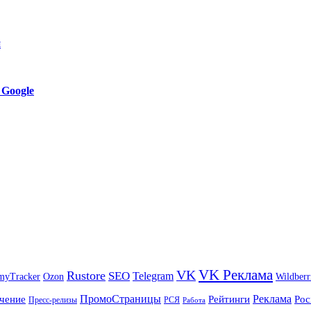
я
 Google
VK Реклама
VK
Rustore
SEO
Telegram
myTracker
Ozon
Wildberr
ПромоСтраницы
Реклама
чение
Рейтинги
Рос
Пресс-релизы
РСЯ
Работа