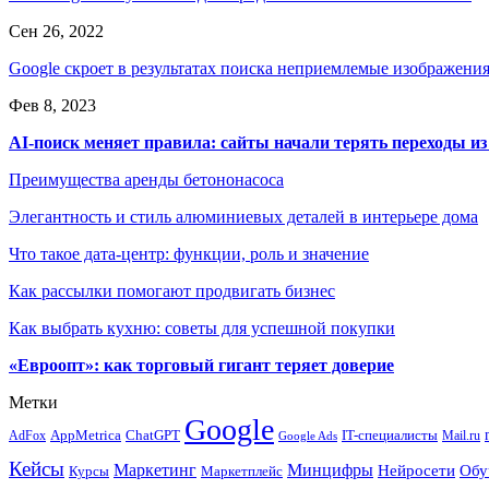
Сен 26, 2022
Google скроет в результатах поиска неприемлемые изображени
Фев 8, 2023
AI-поиск меняет правила: сайты начали терять переходы из
Преимущества аренды бетононасоса
Элегантность и стиль алюминиевых деталей в интерьере дома
Что такое дата-центр: функции, роль и значение
Как рассылки помогают продвигать бизнес
Как выбрать кухню: советы для успешной покупки
«Евроопт»: как торговый гигант теряет доверие
Метки
Google
ChatGPT
IT-специалисты
AppMetrica
AdFox
Mail.ru
Google Ads
Кейсы
Минцифры
Маркетинг
Нейросети
Обу
Маркетплейс
Курсы