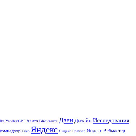
Дзен
Исследования
Дизайн
ies
Авито
ВКонтакте
YandexGPT
Яндекс
Яндекс.Вебмастер
комнадзор
Яндекс.Браузер
Сбер