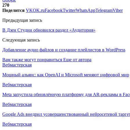
270
Поделится
VK
OK.ru
Facebook
Twitter
WhatsApp
Telegram
Viber
Предыдущая запись
В Дзен Студии обновился раздел «Аудитория»
Следующая запись
Добавление аудио файлов и создание плейлистов в WordPress
Вам также могут понравиться
Еще от автора
Вебмастерская
Мощный альянс: как OpenAI и Microsoft меняют цифровой мир
Вебмастерская
Meta запустила обновлённую платформу для AR-рекламы в Face
Вебмастерская
Google Ads внедрил усовершенствованный нейросетевой тарге
Вебмастерская