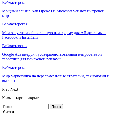
Вебмастерская
Мощный альянс: как OpenAI и Microsoft меняют цифровой
мир
Вебмастерская
Meta запустила обновлённую платформу для AR-рекламы в
Facebook и Instagram
Вебмастерская
Google Ads внедрил усовершенствованный нейросетевой
таргетинг для поисковой рекламы
Вебмастерская
Мир маркетинга на переломе: новые стратегии, технологии и
вызовы
Prev
Next
Комментарии закрыты.
Услуги