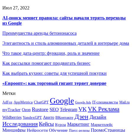
Июл 27, 2022
AI-поиск меняет правила: сайты начали терять переходы
из Google
Преимущества аренды бетононасоса
Элегантность и стиль алюминиевых деталей в интерьере дома
Что такое дата-центр: функции, роль и значение
Как рассылки помогают продвигать бизнес
Как выбрать кухню: советы для успешной покупки
«Евроопт»: как торговый гигант теряет доверие
Метки
Google
ChatGPT
IT-специалисты
AppMetrica
AdFox
Mail.ru
Google Ads
VK Реклама
VK
Rustore
SEO
Telegram
myTracker
Ozon
Дзен
Дизайн
Wildberries
Авито
ВКонтакте
YandexGPT
Исследования
Кейсы
Маркетинг
Маркетплейс
Курсы
Минцифры
ПромоСтраницы
Нейросети
Обучение
Пресс-релизы