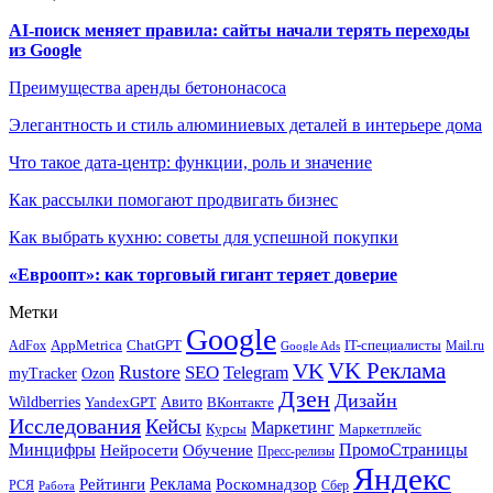
AI-поиск меняет правила: сайты начали терять переходы
из Google
Преимущества аренды бетононасоса
Элегантность и стиль алюминиевых деталей в интерьере дома
Что такое дата-центр: функции, роль и значение
Как рассылки помогают продвигать бизнес
Как выбрать кухню: советы для успешной покупки
«Евроопт»: как торговый гигант теряет доверие
Метки
Google
ChatGPT
IT-специалисты
AppMetrica
AdFox
Mail.ru
Google Ads
VK Реклама
VK
Rustore
SEO
Telegram
myTracker
Ozon
Дзен
Дизайн
Wildberries
Авито
ВКонтакте
YandexGPT
Исследования
Кейсы
Маркетинг
Маркетплейс
Курсы
Минцифры
ПромоСтраницы
Нейросети
Обучение
Пресс-релизы
Яндекс
Реклама
Рейтинги
Роскомнадзор
РСЯ
Сбер
Работа