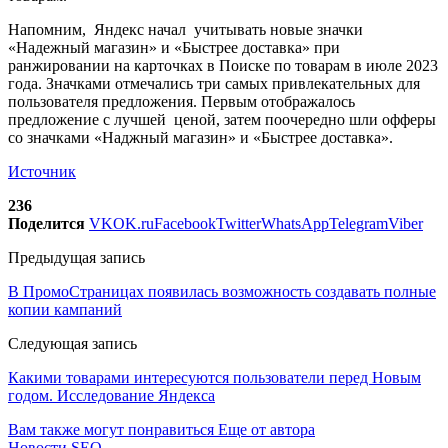
Напомним, Яндекс начал учитывать новые значки
«Надежный магазин» и «Быстрее доставка» при
ранжировании на карточках в Поиске по товарам в июле 2023
года. Значками отмечались три самых привлекательных для
пользователя предложения. Первым отображалось
предложение с лучшей ценой, затем поочередно шли офферы
со значками «Наджный магазин» и «Быстрее доставка».
Источник
236
Поделится
VK
OK.ru
Facebook
Twitter
WhatsApp
Telegram
Viber
Предыдущая запись
В ПромоСтраницах появилась возможность создавать полные
копии кампаний
Следующая запись
Какими товарами интересуются пользователи перед Новым
годом. Исследование Яндекса
Вам также могут понравиться
Еще от автора
Новости SEO