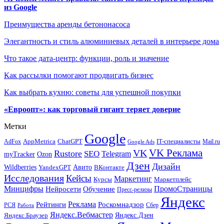
из Google
Преимущества аренды бетононасоса
Элегантность и стиль алюминиевых деталей в интерьере дома
Что такое дата-центр: функции, роль и значение
Как рассылки помогают продвигать бизнес
Как выбрать кухню: советы для успешной покупки
«Евроопт»: как торговый гигант теряет доверие
Метки
Google
ChatGPT
IT-специалисты
AppMetrica
AdFox
Mail.ru
Google Ads
VK Реклама
VK
Rustore
SEO
Telegram
myTracker
Ozon
Дзен
Дизайн
Wildberries
Авито
ВКонтакте
YandexGPT
Исследования
Кейсы
Маркетинг
Маркетплейс
Курсы
Минцифры
ПромоСтраницы
Нейросети
Обучение
Пресс-релизы
Яндекс
Реклама
Рейтинги
Роскомнадзор
РСЯ
Сбер
Работа
Яндекс.Вебмастер
Яндекс.Браузер
Яндекс.Дзен