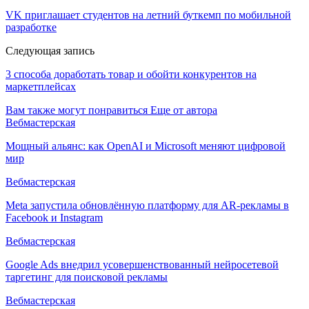
VK приглашает студентов на летний буткемп по мобильной
разработке
Следующая запись
3 способа доработать товар и обойти конкурентов на
маркетплейсах
Вам также могут понравиться
Еще от автора
Вебмастерская
Мощный альянс: как OpenAI и Microsoft меняют цифровой
мир
Вебмастерская
Meta запустила обновлённую платформу для AR-рекламы в
Facebook и Instagram
Вебмастерская
Google Ads внедрил усовершенствованный нейросетевой
таргетинг для поисковой рекламы
Вебмастерская