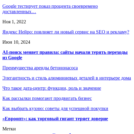
Google тестирует показ процента своевремено
доставленных…
Ноя 1, 2022
Яндекс Нейро: повлияет ли новый сервис на SEO и рекламу?
Июн 10, 2024
AI-поиск меняет правила: сайты начали терять переходы
из Google
Преимущества аренды бетононасоса
Элегантность и стиль алюминиевых деталей в интерьере дома
Что такое дата-центр: функции, роль и значение
Как рассылки помогают продвигать бизнес
Как выбрать кухню: советы для успешной покупки
«Евроопт»: как торговый гигант теряет доверие
Метки