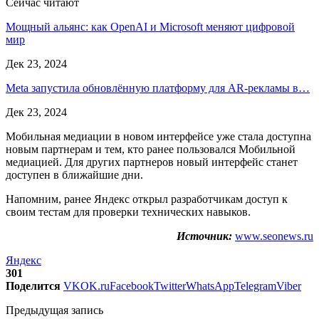
Сейчас читают
Мощный альянс: как OpenAI и Microsoft меняют цифровой
мир
Дек 23, 2024
Meta запустила обновлённую платформу для AR-рекламы в…
Дек 23, 2024
Мобильная медиации в новом интерфейсе уже стала доступна
новым партнерам и тем, кто ранее пользовался Мобильной
медиацией. Для других партнеров новый интерфейс станет
доступен в ближайшие дни.
Напомним, ранее Яндекс открыл разработчикам доступ к
своим тестам для проверки технических навыков.
Источник:
www.seonews.ru
Яндекс
301
Поделится
VK
OK.ru
Facebook
Twitter
WhatsApp
Telegram
Viber
Предыдущая запись