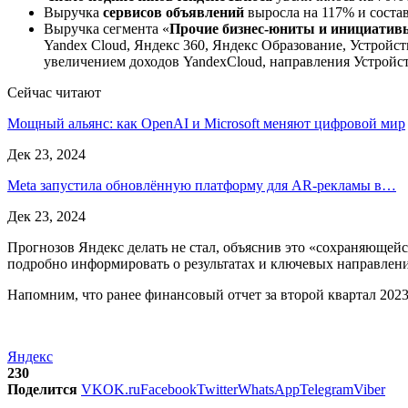
Выручка
сервисов объявлений
выросла на 117% и соста
Выручка сегмента «
Прочие бизнес-юниты и инициатив
Yandex Cloud, Яндекс 360, Яндекс Образование, Устройст
увеличением доходов YandexCloud, направления Устройс
Сейчас читают
Мощный альянс: как OpenAI и Microsoft меняют цифровой мир
Дек 23, 2024
Meta запустила обновлённую платформу для AR-рекламы в…
Дек 23, 2024
Прогнозов Яндекс делать не стал, объяснив это «сохраняюще
подробно информировать о результатах и ключевых направлени
Напомним, что ранее финансовый отчет за второй квартал 2023
Яндекс
230
Поделится
VK
OK.ru
Facebook
Twitter
WhatsApp
Telegram
Viber