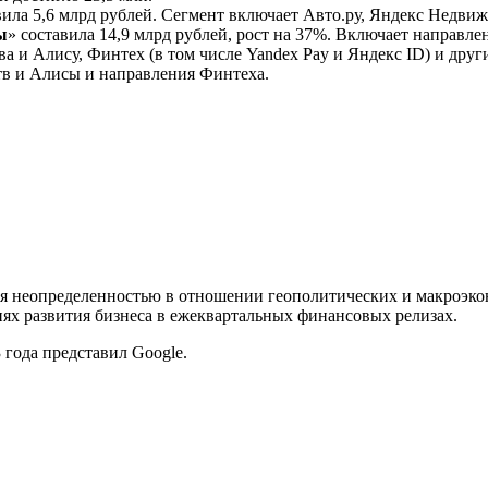
вила 5,6 млрд рублей. Сегмент включает Авто.ру, Яндекс Недви
ы
» составила 14,9 млрд рублей, рост на 37%. Включает направл
ва и Алису, Финтех (в том числе Yandex Pay и Яндекс ID) и дру
тв и Алисы и направления Финтеха.
йся неопределенностью в отношении геополитических и макроэк
ях развития бизнеса в ежеквартальных финансовых релизах.
 года представил Google.