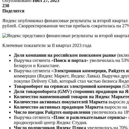
Опубликовано
Июл 27, 2023
230
Поделится
Яндекс опубликовал финансовые результаты за второй квартал
рублей. Скорректированная чистая прибыль сократилась на 27%
Ключевые показатели за II квартал 2023 года
Доля компании на российском поисковом рынке
(включ
Выручка сегмента «
Поиск и портал
» увеличилась на 53%
Беларуси и Казахстане.
Выручка сегмента «
Электронная коммерция, Райдтех и
коммерции (Яндекс Маркет, Яндекс Лавка). Выручка друг
покупке Delivery Club, который стал частью бизнеса Янде
Товарооборот на сервисах электронной коммерции
(GM
Доля товарооборота (GMV) сторонних продавцов на Я
Количество наименований товаров на Яндекс Маркет
Количество активных покупателей Маркета
выросло до
Количество активных продавцов Маркета
выросло на 1
Число поездок Райдтех-направления
увеличилось на 18
Выручка сегмента «
Плюс и развлекательные сервисы
»
продюсерский центр Яндекс Студия.
Число подписчиков Яндекс Плюса
увеличилось на 70% и