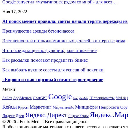
Google запустил «мультипоиск рядом со мной» для всех…
Ноя 17, 2022
AI-поиск меняет правила: сайты начали терять переходы из
Преимущества аренды бетононасоса
Элегантность и стиль алюминиевых деталей в интерьере дома
Что такое дата-центр: функции, роль и значение
Как рассылки помогают продвигать бизнес
Как выбрать кухню: советы для успешной покупки
«Евроопт»: как торговый гигант теряет доверие
Метки
Google
ChatGPT
IT-специалисты
AppMetrica
AdFox
Mail.ru
Google Ads
Кейсы
Минцифры
Маркетинг
Нейросети
Обу
Маркетплейс
Курсы
Яндекс.Мар
Яндекс.Директ
Яндекс.Дзен
Яндекс.Карты
© 2026 - Fenix Media. Все права защищены.
Любое копирование материалов с нашего ресурса разрешается т