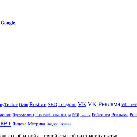
 Google
VK Реклама
VK
Rustore
SEO
Telegram
myTracker
Ozon
Wildberr
ПромоСтраницы
Реклама
чение
Рейтинги
Рос
Пресс-релизы
РСЯ
Работа
кет
Яндекс.Метрика
Яндекс Реклама
олько с обратной активной ссылкой на страницу статьи.