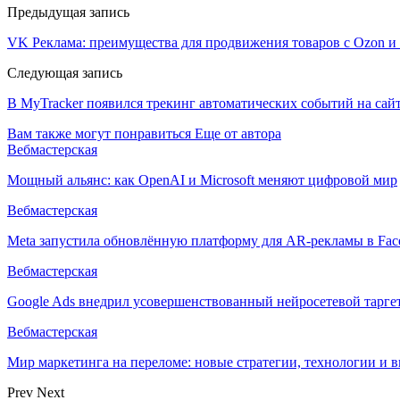
Предыдущая запись
VK Реклама: преимущества для продвижения товаров с Ozon и W
Следующая запись
В MyTracker появился трекинг автоматических событий на сай
Вам также могут понравиться
Еще от автора
Вебмастерская
Мощный альянс: как OpenAI и Microsoft меняют цифровой мир
Вебмастерская
Meta запустила обновлённую платформу для AR-рекламы в Face
Вебмастерская
Google Ads внедрил усовершенствованный нейросетевой тарге
Вебмастерская
Мир маркетинга на переломе: новые стратегии, технологии и 
Prev
Next