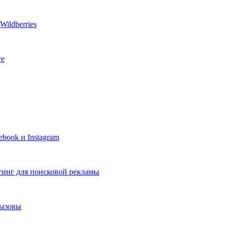
ildberries
те
book и Instagram
тинг для поисковой рекламы
вызовы