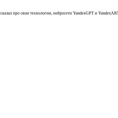
ссказал про свои технологии, нейросети YandexGPT и YandexART