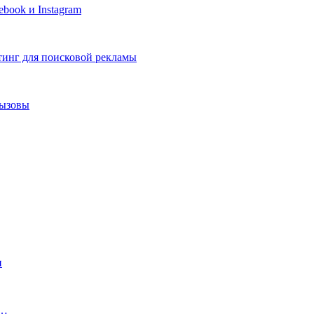
book и Instagram
тинг для поисковой рекламы
вызовы
и
с…