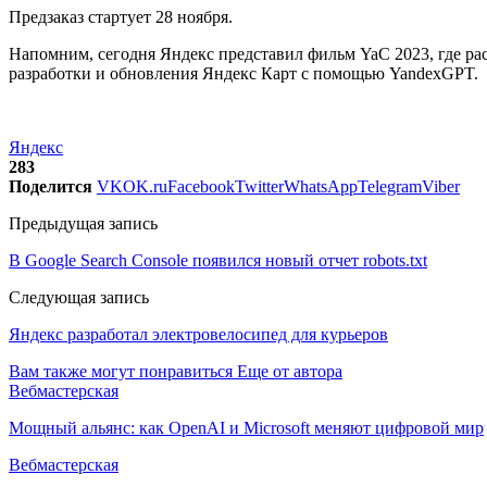
Предзаказ стартует 28 ноября.
Напомним, сегодня Яндекс представил фильм YaC 2023, где ра
разработки и обновления Яндекс Карт с помощью YandexGPT.
Яндекс
283
Поделится
VK
OK.ru
Facebook
Twitter
WhatsApp
Telegram
Viber
Предыдущая запись
В Google Search Console появился новый отчет robots.txt
Следующая запись
Яндекс разработал электровелосипед для курьеров
Вам также могут понравиться
Еще от автора
Вебмастерская
Мощный альянс: как OpenAI и Microsoft меняют цифровой мир
Вебмастерская