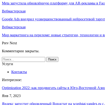
Meta запустила обновлённую платформу для AR-рекламы в Face
Вебмастерская
Google Ads внедрил усовершенствованный нейросетевой тарге
Вебмастерская
Мир маркетинга на переломе: новые стратегии, технологии и 
Prev
Next
Комментарии закрыты.
Услуги
Контакты
Интересное:
Optimization 2022: как продвигать сайты в Юго-Восточной Ази
Янв 7, 2023
Яндекс запустит обновленный Вордстат на wordstat.yandex.ru 