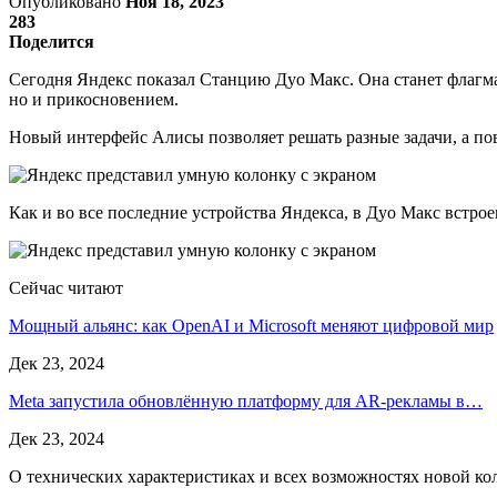
Опубликовано
Ноя 18, 2023
283
Поделится
Сегодня Яндекс показал Станцию Дуо Макс. Она станет флагма
но и прикосновением.
Новый интерфейс Алисы позволяет решать разные задачи, а по
Как и во все последние устройства Яндекса, в Дуо Макс встро
Сейчас читают
Мощный альянс: как OpenAI и Microsoft меняют цифровой мир
Дек 23, 2024
Meta запустила обновлённую платформу для AR-рекламы в…
Дек 23, 2024
О технических характеристиках и всех возможностях новой кол