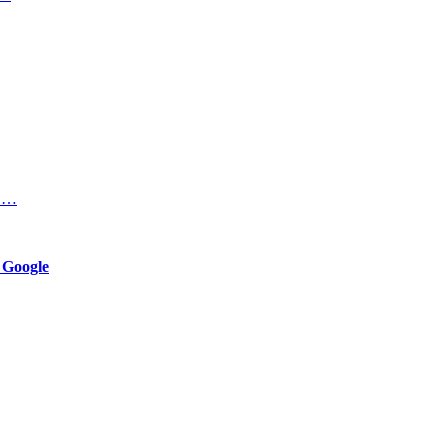
 в…
 Google