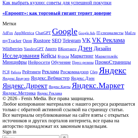
Как выбрать кухню: советы для успешной покупки
«Евроопт»: как торговый гигант теряет доверие
Метки
Google
ChatGPT
IT-специалисты
AppMetrica
AdFox
Mail.ru
Google Ads
VK Реклама
VK
Rustore
SEO
Telegram
myTracker
Ozon
Дзен
Дизайн
Wildberries
Авито
ВКонтакте
YandexGPT
Исследования
Кейсы
Маркетинг
Маркетплейс
Курсы
Минцифры
ПромоСтраницы
Нейросети
Обучение
Пресс-релизы
Яндекс
Реклама
Рейтинги
Роскомнадзор
РСЯ
Сбер
Работа
Яндекс.Вебмастер
Яндекс.Браузер
Яндекс.Дзен
Яндекс.Маркет
Яндекс.Директ
Яндекс.Карты
Яндекс.Метрика
Яндекс Реклама
© 2026 - Fenix Media. Все права защищены.
Любое копирование материалов с нашего ресурса разрешается
только с обратной активной ссылкой на страницу статьи.
Все материалы опубликованные на сайте взяты с открытых
источников и других порталов интернета, все права на
авторство принадлежат их законным владельцам.
Sign in