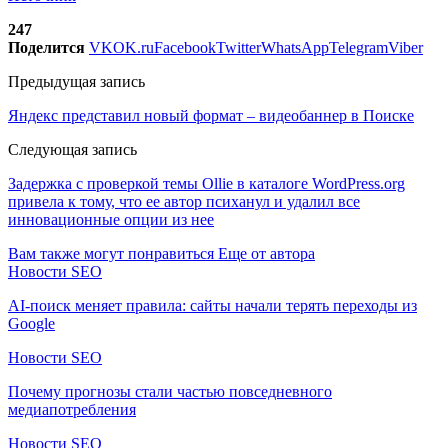
247
Поделится
VK
OK.ru
Facebook
Twitter
WhatsApp
Telegram
Viber
Предыдущая запись
Яндекс представил новый формат – видеобаннер в Поиске
Следующая запись
Задержка с проверкой темы Ollie в каталоге WordPress.org
привела к тому, что ее автор психанул и удалил все
инновационные опции из нее
Вам также могут понравиться
Еще от автора
Новости SEO
AI-поиск меняет правила: сайты начали терять переходы из
Google
Новости SEO
Почему прогнозы стали частью повседневного
медиапотребления
Новости SEO