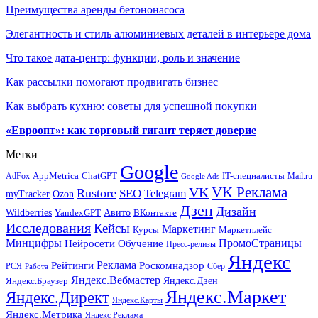
Преимущества аренды бетононасоса
Элегантность и стиль алюминиевых деталей в интерьере дома
Что такое дата-центр: функции, роль и значение
Как рассылки помогают продвигать бизнес
Как выбрать кухню: советы для успешной покупки
«Евроопт»: как торговый гигант теряет доверие
Метки
Google
ChatGPT
IT-специалисты
AppMetrica
AdFox
Mail.ru
Google Ads
VK Реклама
VK
Rustore
SEO
Telegram
myTracker
Ozon
Дзен
Дизайн
Wildberries
Авито
ВКонтакте
YandexGPT
Исследования
Кейсы
Маркетинг
Маркетплейс
Курсы
Минцифры
ПромоСтраницы
Нейросети
Обучение
Пресс-релизы
Яндекс
Реклама
Рейтинги
Роскомнадзор
РСЯ
Сбер
Работа
Яндекс.Вебмастер
Яндекс.Браузер
Яндекс.Дзен
Яндекс.Маркет
Яндекс.Директ
Яндекс.Карты
Яндекс.Метрика
Яндекс Реклама