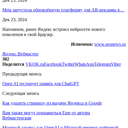
Дек 23, 2024
Meta запустила обновлённую платформу для AR-рекламы в…
Дек 23, 2024
Напомним, ранее Яндекс встроил нейросети нового
поколения в свой Браузер.
Источник:
www.seonews.ru
Яндекс.Вебмастер
302
Поделится
VK
OK.ru
Facebook
Twitter
WhatsApp
Telegram
Viber
Предыдущая запись
Open AI тестирует память для ChatGPT
Следующая запись
Как удалить страницу из выдачи Яндекса и Google
Вам также могут понравиться
Еще от автора
Вебмастерская
Мощный альянс: как OpenAI и Microsoft меняют цифровой