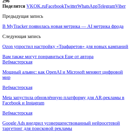
296
Поделится
VK
OK.ru
Facebook
Twitter
WhatsApp
Telegram
Viber
Предыдущая запись
В MyTracker появилась новая метрика — AI метрика фрода
Следующая запись
Ozon упростил настройку «Трафаретов» для новых кампаний
Вам также могут понравиться
Еще от автора
Вебмастерская
Мощный альянс: как OpenAI и Microsoft меняют цифровой
мир
Вебмастерская
Meta запустила обновлённую платформу для AR-рекламы в
Facebook и Instagram
Вебмастерская
Google Ads внедрил усовершенствованный нейросетевой
таргетинг для поисковой рекламы