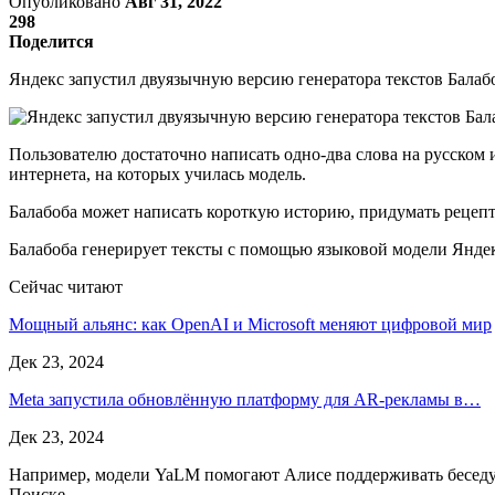
Опубликовано
Авг 31, 2022
298
Поделится
Яндекс запустил двуязычную версию генератора текстов Балаб
Пользователю достаточно написать одно-два слова на русском 
интернета, на которых училась модель.
Балабоба может написать короткую историю, придумать рецепт
Балабоба генерирует тексты с помощью языковой модели Яндекс
Сейчас читают
Мощный альянс: как OpenAI и Microsoft меняют цифровой мир
Дек 23, 2024
Meta запустила обновлённую платформу для AR-рекламы в…
Дек 23, 2024
Например, модели YaLM помогают Алисе поддерживать беседу, 
Поиске.