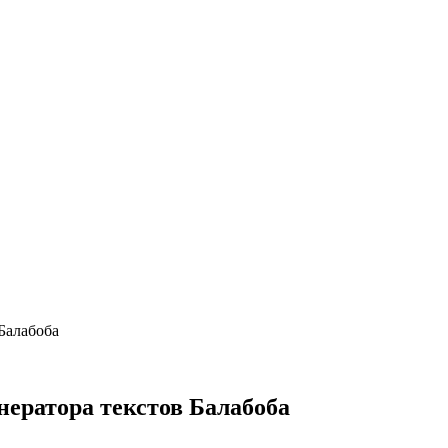
Балабоба
нератора текстов Балабоба