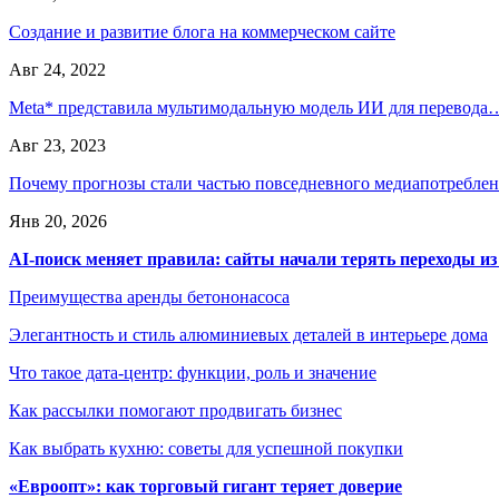
Создание и развитие блога на коммерческом сайте
Авг 24, 2022
Meta* представила мультимодальную модель ИИ для перевода
Авг 23, 2023
Почему прогнозы стали частью повседневного медиапотребле
Янв 20, 2026
AI-поиск меняет правила: сайты начали терять переходы из
Преимущества аренды бетононасоса
Элегантность и стиль алюминиевых деталей в интерьере дома
Что такое дата-центр: функции, роль и значение
Как рассылки помогают продвигать бизнес
Как выбрать кухню: советы для успешной покупки
«Евроопт»: как торговый гигант теряет доверие