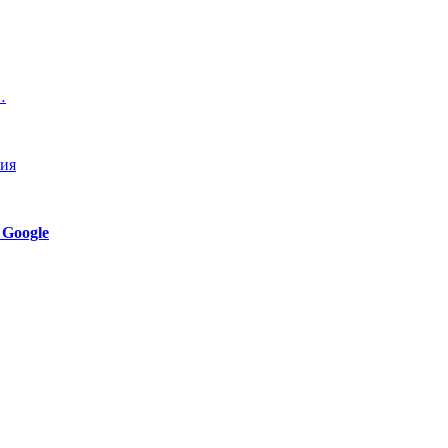
…
ния
 Google