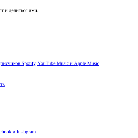
т и делиться ими.
счиков Spotify, YouTube Music и Apple Music
ить
book и Instagram