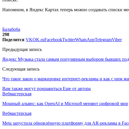
Напомним, в Яндекс Картах теперь можно создавать списки мес
Балабоба
298
Поделится
VK
OK.ru
Facebook
Twitter
WhatsApp
Telegram
Viber
Предыдущая запись
Яндекс Музыка стала самым популярным выбором бывших подпи
Следующая запись
Что такое закон о маркировке интернет-рекламы и как с ним ж
Вам также могут понравиться
Еще от автора
Вебмастерская
Мощный альянс: как OpenAI и Microsoft меняют цифровой мир
Вебмастерская
Meta запустила обновлённую платформу для AR-рекламы в Face