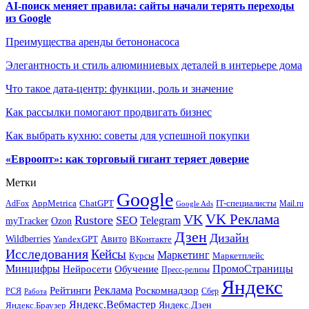
AI-поиск меняет правила: сайты начали терять переходы
из Google
Преимущества аренды бетононасоса
Элегантность и стиль алюминиевых деталей в интерьере дома
Что такое дата-центр: функции, роль и значение
Как рассылки помогают продвигать бизнес
Как выбрать кухню: советы для успешной покупки
«Евроопт»: как торговый гигант теряет доверие
Метки
Google
ChatGPT
IT-специалисты
AppMetrica
AdFox
Mail.ru
Google Ads
VK Реклама
VK
Rustore
SEO
Telegram
myTracker
Ozon
Дзен
Дизайн
Wildberries
Авито
ВКонтакте
YandexGPT
Исследования
Кейсы
Маркетинг
Маркетплейс
Курсы
Минцифры
ПромоСтраницы
Нейросети
Обучение
Пресс-релизы
Яндекс
Реклама
Рейтинги
Роскомнадзор
РСЯ
Сбер
Работа
Яндекс.Вебмастер
Яндекс.Браузер
Яндекс.Дзен