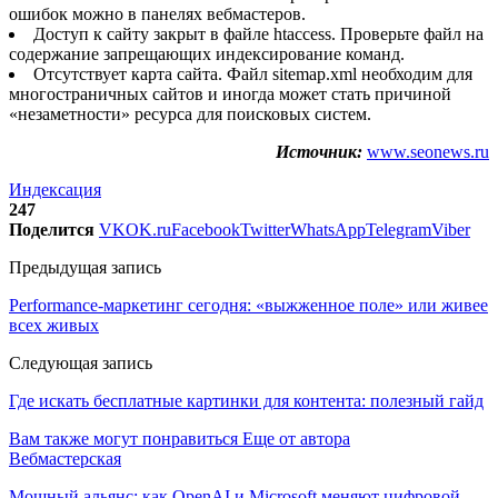
ошибок можно в панелях вебмастеров.
Доступ к сайту закрыт в файле htaccess. Проверьте файл на
содержание запрещающих индексирование команд.
Отсутствует карта сайта. Файл sitemap.xml необходим для
многостраничных сайтов и иногда может стать причиной
«незаметности» ресурса для поисковых систем.
Источник:
www.seonews.ru
Индексация
247
Поделится
VK
OK.ru
Facebook
Twitter
WhatsApp
Telegram
Viber
Предыдущая запись
Performance-маркетинг сегодня: «выжженное поле» или живее
всех живых
Следующая запись
Где искать бесплатные картинки для контента: полезный гайд
Вам также могут понравиться
Еще от автора
Вебмастерская
Мощный альянс: как OpenAI и Microsoft меняют цифровой