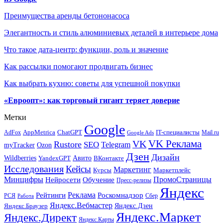
Преимущества аренды бетононасоса
Элегантность и стиль алюминиевых деталей в интерьере дома
Что такое дата-центр: функции, роль и значение
Как рассылки помогают продвигать бизнес
Как выбрать кухню: советы для успешной покупки
«Евроопт»: как торговый гигант теряет доверие
Метки
Google
ChatGPT
IT-специалисты
AppMetrica
AdFox
Mail.ru
Google Ads
VK Реклама
VK
Rustore
SEO
Telegram
myTracker
Ozon
Дзен
Дизайн
Wildberries
Авито
ВКонтакте
YandexGPT
Исследования
Кейсы
Маркетинг
Маркетплейс
Курсы
Минцифры
ПромоСтраницы
Нейросети
Обучение
Пресс-релизы
Яндекс
Реклама
Рейтинги
Роскомнадзор
РСЯ
Сбер
Работа
Яндекс.Вебмастер
Яндекс.Браузер
Яндекс.Дзен
Яндекс.Маркет
Яндекс.Директ
Яндекс.Карты