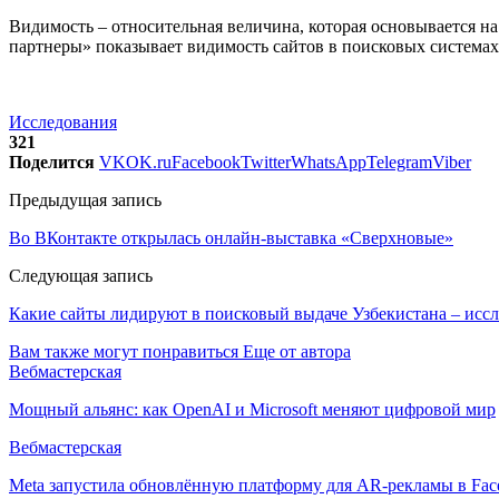
Видимость – относительная величина, которая основывается на
партнеры» показывает видимость сайтов в поисковых системах 
Исследования
321
Поделится
VK
OK.ru
Facebook
Twitter
WhatsApp
Telegram
Viber
Предыдущая запись
Во ВКонтакте открылась онлайн-выставка «Сверхновые»
Следующая запись
Какие сайты лидируют в поисковый выдаче Узбекистана – исс
Вам также могут понравиться
Еще от автора
Вебмастерская
Мощный альянс: как OpenAI и Microsoft меняют цифровой мир
Вебмастерская
Meta запустила обновлённую платформу для AR-рекламы в Face