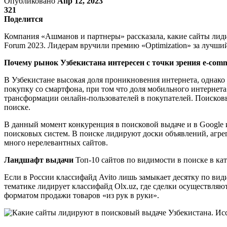
Опубликовано
Апр 12, 2023
321
Поделится
Компания «Ашманов и партнеры» рассказала, какие сайты лидир
Forum 2023. Лидерам вручили премию «Optimization» за лучши
Почему рынок Узбекистана интересен с точки зрения e-com
В Узбекистане высокая доля проникновения интернета, однако 
покупку со смартфона, при том что доля мобильного интернета 
трансформации онлайн-пользователей в покупателей. Поисковые
поиске.
В данный момент конкуренция в поисковой выдаче и в Google 
поисковых систем. В поиске лидируют доски объявлений, агре
много нерелевантных сайтов.
Ландшафт выдачи
Топ-10 сайтов по видимости в поиске в ка
Если в России классифайд Avito лишь замыкает десятку по вид
тематике лидирует классифайд Olx.uz, где сделки осуществляю
форматом продажи товаров «из рук в руки».