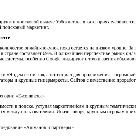
уют в поисковой выдаче Узбекистана в категориях e-commerce, 
й поисковый маркетинг.
merce
количество онлайн-покупок пока остается на низком уровне. За
в стране составляет 69%. В ближайшей перспективе рынок онлайн
 системы, особенно Google, лидируют с точки зрения объемов ау
и в «Яндексе» низкая, а потенциал для продвижения – огромны
гаторы и крупные гипермаркеты. Сайтов с качественно прорабо
тегории «E-commerce»
имости в поиске, уступая маркетплейсам и крупным тематическим
тся между пользователями. Иначе говоря, крупным игрокам прихо