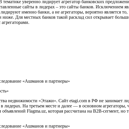
 тематике уверенно лидирует агрегатор банковских предложений 
едставленные сайты в лидерах – это сайты банков. Исключением 
лидируют именно банки, а не агрегаторы, вероятно является то, 
ги ниже. Для местных банков такой расклад сил открывает больш
 агрегаторами.
сть»
ва недвижимости «Этажи». Сайт etagi.com в РФ не занимает лид
 в лидерах. На третьем месте и далее — в основном агрегаторы,
 объявлений Flagma.uz, которая рассчитана на B2B-сегмент, но 