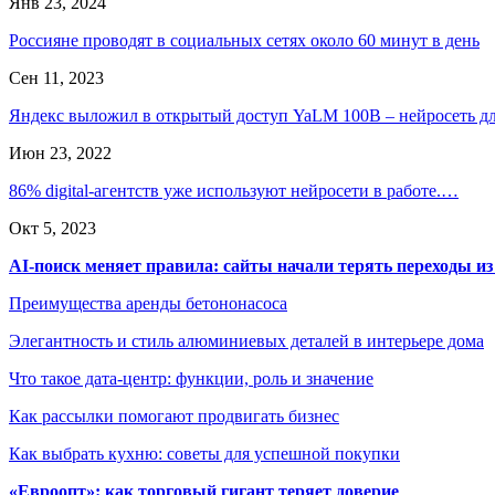
Янв 23, 2024
Россияне проводят в социальных сетях около 60 минут в день
Сен 11, 2023
Яндекс выложил в открытый доступ YaLM 100B – нейросеть 
Июн 23, 2022
86% digital-агентств уже используют нейросети в работе.…
Окт 5, 2023
AI-поиск меняет правила: сайты начали терять переходы из
Преимущества аренды бетононасоса
Элегантность и стиль алюминиевых деталей в интерьере дома
Что такое дата-центр: функции, роль и значение
Как рассылки помогают продвигать бизнес
Как выбрать кухню: советы для успешной покупки
«Евроопт»: как торговый гигант теряет доверие