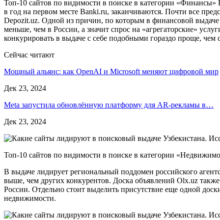
Топ-10 сайтов по видимости в поиске в категории «Финансы» В
в год на первом месте Banki.ru, заканчиваются. Почти все пр
Depozit.uz. Одной из причин, по которым в финансовой выдаче 
меньше, чем в России, а значит спрос на «агрегаторские» услу
конкурировать в выдаче с себе подобными гораздо проще, чем с
Сейчас читают
Мощный альянс: как OpenAI и Microsoft меняют цифровой мир
Дек 23, 2024
Meta запустила обновлённую платформу для AR-рекламы в…
Дек 23, 2024
Топ-10 сайтов по видимости в поиске в категории «Недвижимо
В выдаче лидирует региональный поддомен российского агентст
выше, чем других конкурентов. Доска объявлений Olx.uz также
России. Отдельно стоит выделить присутствие еще одной доски
недвижимости.