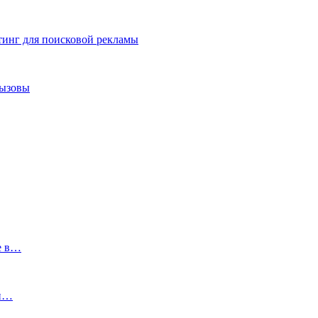
тинг для поисковой рекламы
вызовы
е в…
ми…