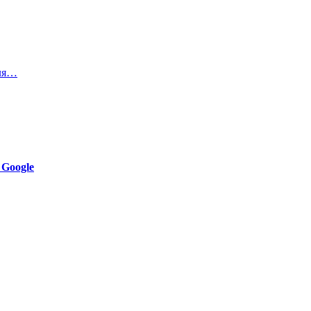
для…
 Google