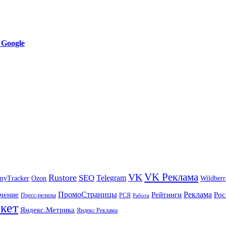
 Google
VK Реклама
VK
Rustore
SEO
Telegram
myTracker
Ozon
Wildberr
ПромоСтраницы
Реклама
чение
Рейтинги
Рос
Пресс-релизы
РСЯ
Работа
кет
Яндекс.Метрика
Яндекс Реклама