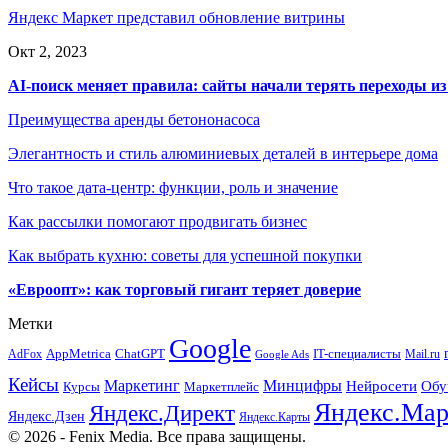
Яндекс Маркет представил обновление витрины
Окт 2, 2023
AI-поиск меняет правила: сайты начали терять переходы из
Преимущества аренды бетононасоса
Элегантность и стиль алюминиевых деталей в интерьере дома
Что такое дата-центр: функции, роль и значение
Как рассылки помогают продвигать бизнес
Как выбрать кухню: советы для успешной покупки
«Евроопт»: как торговый гигант теряет доверие
Метки
Google
ChatGPT
IT-специалисты
AppMetrica
AdFox
Mail.ru
Google Ads
Кейсы
Минцифры
Маркетинг
Нейросети
Обу
Маркетплейс
Курсы
Яндекс.Мар
Яндекс.Директ
Яндекс.Дзен
Яндекс.Карты
© 2026 - Fenix Media. Все права защищены.