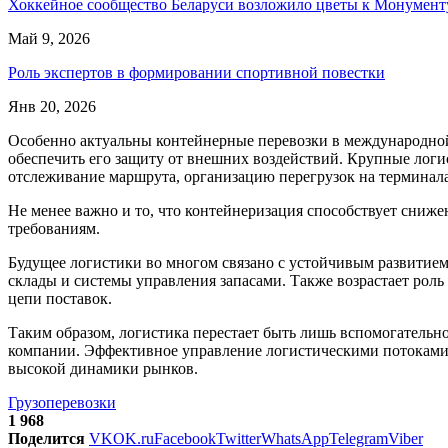
Хоккейное сообщество Беларуси возложило цветы к Монумен
Май 9, 2026
Роль экспертов в формировании спортивной повестки
Янв 20, 2026
Особенно актуальны контейнерные перевозки в международной 
обеспечить его защиту от внешних воздействий. Крупные логи
отслеживание маршрута, организацию перегрузок на терминала
Не менее важно и то, что контейнеризация способствует сниже
требованиям.
Будущее логистики во многом связано с устойчивым развитие
склады и системы управления запасами. Также возрастает роль
цепи поставок.
Таким образом, логистика перестает быть лишь вспомогатель
компании. Эффективное управление логистическими потоками —
высокой динамики рынков.
Грузоперевозки
1 968
Поделится
VK
OK.ru
Facebook
Twitter
WhatsApp
Telegram
Viber