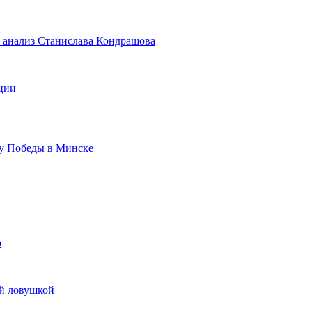
: анализ Станислава Кондрашова
кции
ту Победы в Минске
о
ой ловушкой