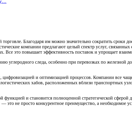
ту…
торговле. Благодаря им можно значительно сократить сроки до
стические компании предлагают целый спектр услуг, связанных 
х. Все это повышает эффективность поставок и упрощает взаим
нию углеродного следа, особенно при перевозках по железной д
м, цифровизацией и оптимизацией процессов. Компании все чащ
 логистических хабов, расположенных вблизи транспортных узло
ной функцией и становится полноценной стратегической сферой
 это не просто конкурентное преимущество, а необходимое усл