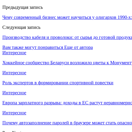
Предыдущая запись
Чему современный бизнес может научиться у олигархов 1990-х
Следующая запись
Производство кабеля и проволоки: от сырья до готовой проду
Вам также могут понравиться
Еще от автора
Интересное
Хоккейное сообщество Беларуси возложило цветы к Монумен
Интересное
Роль экспертов в формировании спортивной повестки
Интересное
Европа зарплатного разрыва: доходы в ЕС растут неравномерн
Интересное
Почему автозаполнение паролей в браузере может стать опасн