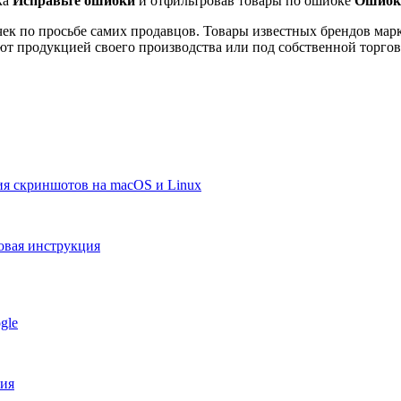
ка
Исправьте ошибки
и отфильтровав товары по ошибке
Ошибка
чек по просьбе самих продавцов. Товары известных брендов мар
ют продукцией своего производства или под собственной торгов
ия скриншотов на macOS и Linux
говая инструкция
gle
ния