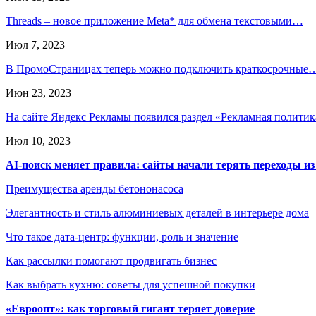
Threads – новое приложение Meta* для обмена текстовыми…
Июл 7, 2023
В ПромоСтраницах теперь можно подключить краткосрочные
Июн 23, 2023
На сайте Яндекс Рекламы появился раздел «Рекламная полити
Июл 10, 2023
AI-поиск меняет правила: сайты начали терять переходы из
Преимущества аренды бетононасоса
Элегантность и стиль алюминиевых деталей в интерьере дома
Что такое дата-центр: функции, роль и значение
Как рассылки помогают продвигать бизнес
Как выбрать кухню: советы для успешной покупки
«Евроопт»: как торговый гигант теряет доверие