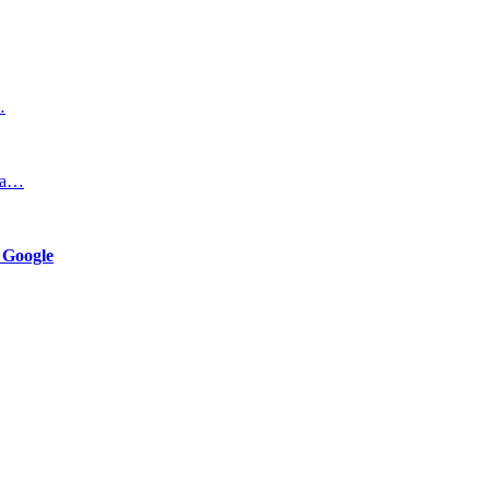
…
ка…
 Google