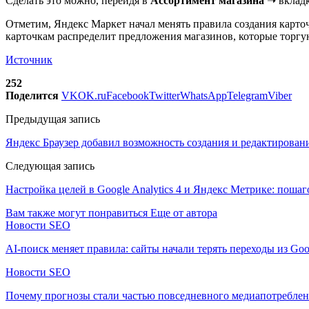
Сделать это можно, перейдя в
Ассортимент магазина
➝ вклад
Отметим, Яндекс Маркет начал менять правила создания карто
карточкам распределит предложения магазинов, которые торгу
Источник
252
Поделится
VK
OK.ru
Facebook
Twitter
WhatsApp
Telegram
Viber
Предыдущая запись
Яндекс Браузер добавил возможность создания и редактирован
Следующая запись
Настройка целей в Google Analytics 4 и Яндекс Метрике: поша
Вам также могут понравиться
Еще от автора
Новости SEO
AI-поиск меняет правила: сайты начали терять переходы из Goo
Новости SEO
Почему прогнозы стали частью повседневного медиапотребле