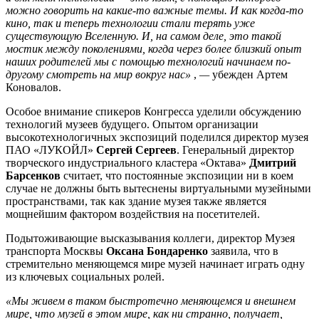
можно говорить на какие-то важные темы. И как когда-то
кино, так и теперь технологии стали терять уже
существующую Вселенную. И, на самом деле, это такой
мостик между поколениями, когда через более близкий опыт
наших родителей мы с помощью технологий начинаем по-
другому смотреть на мир вокруг нас»
,
—
убежден Артем
Коновалов.
Особое внимание спикеров Конгресса уделили обсуждению
технологий музеев будущего. Опытом организации
высокотехнологичных экспозиций поделился директор музея
ПАО «ЛУКОЙЛ»
Сергей Сергеев
. Генеральный директор
творческого индустриального кластера «Октава»
Дмитрий
Барсенков
считает, что постоянные экспозиции ни в коем
случае не должны быть вытеснены виртуальными музейными
пространствами, так как здание музея также является
мощнейшим фактором воздействия на посетителей.
Подытоживающие высказывания коллеги, директор Музея
транспорта Москвы
Оксана Бондаренко
заявила, что в
стремительно меняющемся мире музей начинает играть одну
из ключевых социальных ролей.
«Мы живем в таком быстротечно меняющемся и внешнем
мире, что музей в этом мире, как ни странно, получает,