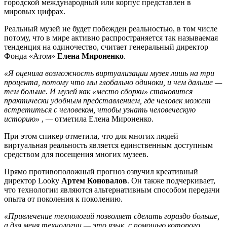
городской международный или корпус представлен в
мировых цифрах.
Реальный музей не будет побежден реальностью, в том числе
потому, что в мире активно распространяется так называемая
тенденция на одиночество, считает генеральный директор
Фонда «Атом»
Елена Мироненко
.
«Я оценила возможность виртуализации музея лишь на три
процента, потому что мы глобально одиноки, и чем дальше —
тем больше. И музей как «место сборки» становится
практически удобным представлением, где человек может
встретиться с человеком, чтобы узнать человеческую
историю»
,
—
отметила Елена Мироненко.
При этом спикер отметила, что для многих людей
виртуальная реальность является единственным доступным
средством для посещения многих музеев.
Прямо противоположный прогноз озвучил креативный
директор Looky
Артем Коновалов
. Он также подчеркивает,
что технологии являются альтернативным способом передачи
опыта от поколения к поколению.
«Привлечение технологий позволяет сделать гораздо больше,
а для меня технологии — это язык, с помощью которого