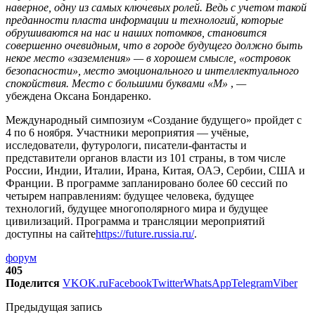
наверное, одну из самых ключевых ролей. Ведь с учетом такой
преданности пласта информации и технологий, которые
обрушиваются на нас и наших потомков, становится
совершенно очевидным, что в городе будущего должно быть
некое место «заземления» — в хорошем смысле, «островок
безопасности», место эмоционального и интеллектуального
спокойствия. Место с большими буквами «М»
,
—
убеждена Оксана Бондаренко.
Международный симпозиум «Создание будущего» пройдет с
4 по 6 ноября. Участники мероприятия — учёные,
исследователи, футурологи, писатели-фантасты и
представители органов власти из 101 страны, в том числе
России, Индии, Италии, Ирана, Китая, ОАЭ, Сербии, США и
Франции. В программе запланировано более 60 сессий по
четырем направлениям: будущее человека, будущее
технологий, будущее многополярного мира и будущее
цивилизаций. Программа и трансляции мероприятий
доступны на сайте
https://future.russia.ru/
.
форум
405
Поделится
VK
OK.ru
Facebook
Twitter
WhatsApp
Telegram
Viber
Предыдущая запись