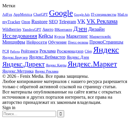
Метки
Google
ChatGPT
IT-специалисты
AppMetrica
AdFox
Mail.ru
Google Ads
VK Реклама
VK
Rustore
SEO
Telegram
myTracker
Ozon
Дзен
Дизайн
Wildberries
Авито
ВКонтакте
YandexGPT
Исследования
Кейсы
Маркетинг
Маркетплейс
Курсы
Минцифры
ПромоСтраницы
Нейросети
Обучение
Пресс-релизы
Яндекс
Реклама
Рейтинги
Роскомнадзор
РСЯ
Сбер
Работа
Яндекс.Вебмастер
Яндекс.Браузер
Яндекс.Дзен
Яндекс.Маркет
Яндекс.Директ
Яндекс.Карты
Яндекс.Метрика
Яндекс Реклама
© 2026 - Fenix Media. Все права защищены.
Любое копирование материалов с нашего ресурса разрешается
только с обратной активной ссылкой на страницу статьи.
Все материалы опубликованные на сайте взяты с открытых
источников и других порталов интернета, все права на
авторство принадлежат их законным владельцам.
Sign in