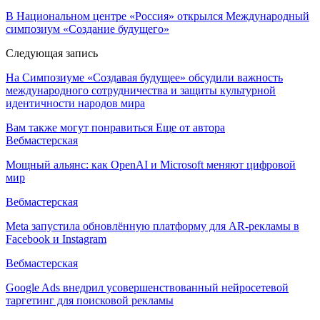
В Национальном центре «Россия» открылся Международный
симпозиум «Создание будущего»
Следующая запись
На Симпозиуме «Создавая будущее» обсудили важность
международного сотрудничества и защиты культурной
идентичности народов мира
Вам также могут понравиться
Еще от автора
Вебмастерская
Мощный альянс: как OpenAI и Microsoft меняют цифровой
мир
Вебмастерская
Meta запустила обновлённую платформу для AR-рекламы в
Facebook и Instagram
Вебмастерская
Google Ads внедрил усовершенствованный нейросетевой
таргетинг для поисковой рекламы