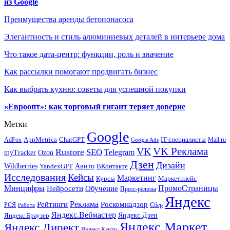
из Google
Преимущества аренды бетононасоса
Элегантность и стиль алюминиевых деталей в интерьере дома
Что такое дата-центр: функции, роль и значение
Как рассылки помогают продвигать бизнес
Как выбрать кухню: советы для успешной покупки
«Евроопт»: как торговый гигант теряет доверие
Метки
Google
ChatGPT
IT-специалисты
AppMetrica
AdFox
Mail.ru
Google Ads
VK Реклама
VK
Rustore
SEO
Telegram
myTracker
Ozon
Дзен
Дизайн
Wildberries
Авито
ВКонтакте
YandexGPT
Исследования
Кейсы
Маркетинг
Маркетплейс
Курсы
Минцифры
ПромоСтраницы
Нейросети
Обучение
Пресс-релизы
Яндекс
Реклама
Рейтинги
Роскомнадзор
РСЯ
Сбер
Работа
Яндекс.Вебмастер
Яндекс.Браузер
Яндекс.Дзен
Яндекс.Маркет
Яндекс.Директ
Яндекс.Карты