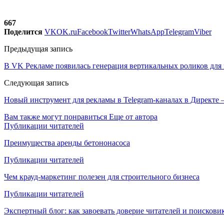
667
Поделится
VK
OK.ru
Facebook
Twitter
WhatsApp
Telegram
Viber
Предыдущая запись
В VK Рекламе появилась генерация вертикальных роликов для
Следующая запись
Новый инструмент для рекламы в Telegram-каналах в Директе 
Вам также могут понравиться
Еще от автора
Публикации читателей
Преимущества аренды бетононасоса
Публикации читателей
Чем крауд-маркетинг полезен для строительного бизнеса
Публикации читателей
Экспертный блог: как завоевать доверие читателей и поискови