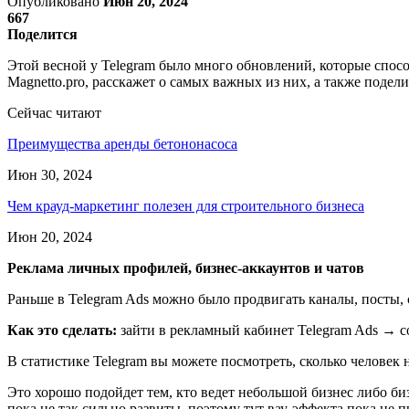
Опубликовано
Июн 20, 2024
667
Поделится
Этой весной у Telegram было много обновлений, которые спосо
Magnetto.pro, расскажет о самых важных из них, а также подел
Сейчас читают
Преимущества аренды бетононасоса
Июн 30, 2024
Чем крауд-маркетинг полезен для строительного бизнеса
Июн 20, 2024
Реклама личных профилей, бизнес-аккаунтов и чатов
Раньше в Telegram Ads можно было продвигать каналы, посты,
Как это сделать:
зайти в рекламный кабинет Telegram Ads → со
В статистике Telegram вы можете посмотреть, сколько человек
Это хорошо подойдет тем, кто ведет небольшой бизнес либо би
пока не так сильно развиты, поэтому тут вау-эффекта пока не 