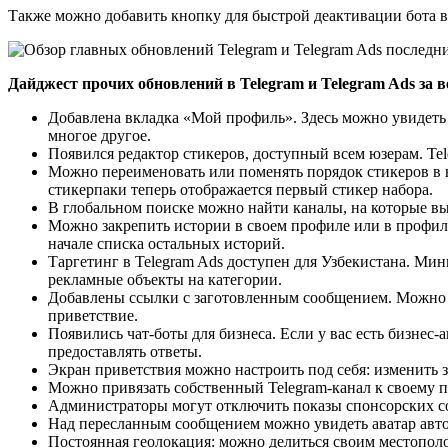
Также можно добавить кнопку для быстрой деактивации бота в
Дайджест прочих обновлений в Telegram и Telegram Ads за в
Добавлена вкладка «Мой профиль». Здесь можно увидеть 
многое другое.
Появился редактор стикеров, доступный всем юзерам. Te
Можно переименовать или поменять порядок стикеров в на
стикерпаки теперь отображается первый стикер набора.
В глобальном поиске можно найти каналы, на которые вы
Можно закрепить истории в своем профиле или в профиля
начале списка остальных историй.
Таргетинг в Telegram Ads доступен для Узбекистана. Ми
рекламные объекты на категории.
Добавлены ссылки с заготовленным сообщением. Можно со
приветствие.
Появились чат-боты для бизнеса. Если у вас есть бизнес-
предоставлять ответы.
Экран приветствия можно настроить под себя: изменить з
Можно привязать собственный Telegram-канал к своему 
Администраторы могут отключить показы спонсорских со
Над пересланным сообщением можно увидеть аватар авто
Постоянная геолокация: можно делиться своим местопол