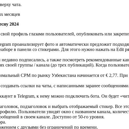
верху чата.
есну 2024
свой профиль глазами пользователей, опубликовать или закрепи
legram проанализирует фото и автоматически предложит подходя
боре в панели со стикерами. Для этого нужно нажать на Edit р
 недавно подписались, а также посмотреть рекомендованные ка
х своей группы / канала (до трех публикаций). Когда пользоват
нимальный CPM по рынку Узбекистана начинается от € 2,77. При 
здавать ссылки на чаты, с написанными заранее сообщениями. 
аккаунт в Telegram, к нему можно подключить бота. Он будет «чи
аголовок, подзаголовок и выбрать отображаемый стикер. Все это
профилю. Пользователи увидят окно с названием канала, количе
общений в своем канале. Доступно от 50-го уровня.
ра.
ожением с друзьями без ограничений по времени.