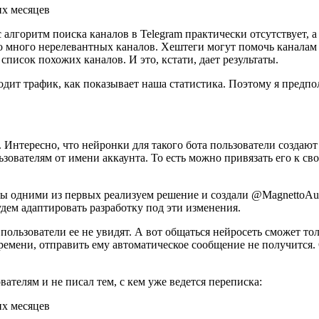
 алгоритм поиска каналов в Telegram практически отсутствует, а
о много нерелевантных каналов. Хештеги могут помочь каналам 
список похожих каналов. И это, кстати, дает результаты.
ит трафик, как показывает наша статистика. Поэтому я предпол
. Интересно, что нейронки для такого бота пользователи создаю
ьзователям от имени аккаунта. То есть можно привязать его к сво
 мы одними из первых реализуем решение и создали @MagnettoAut
будем адаптировать разработку под эти изменения.
ользователи ее не увидят. А вот общаться нейросеть сможет тол
времени, отправить ему автоматическое сообщение не получится.
вателям и не писал тем, с кем уже ведется переписка: