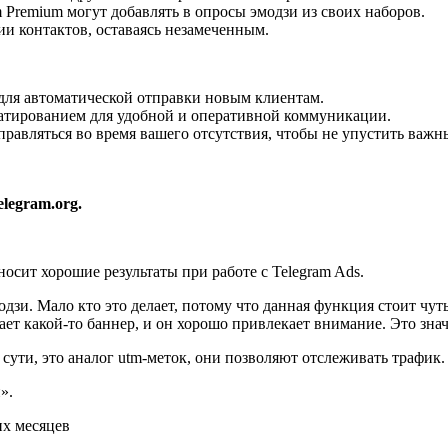
 Premium могут добавлять в опросы эмодзи из своих наборов.
и контактов, оставаясь незамеченным.
для автоматической отправки новым клиентам.
атированием для удобной и оперативной коммуникации.
тправляться во время вашего отсутствия, чтобы не упустить важ
elegram.org.
осит хорошие результаты при работе с Telegram Ads.
зи. Мало кто это делает, потому что данная функция стоит чуть
мает какой-то баннер, и он хорошо привлекает внимание. Это зн
ути, это аналог utm-меток, они позволяют отслеживать трафик.
».