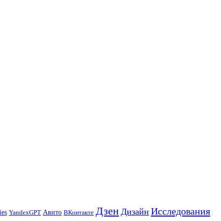
Дзен
Исследования
Дизайн
ies
Авито
ВКонтакте
YandexGPT