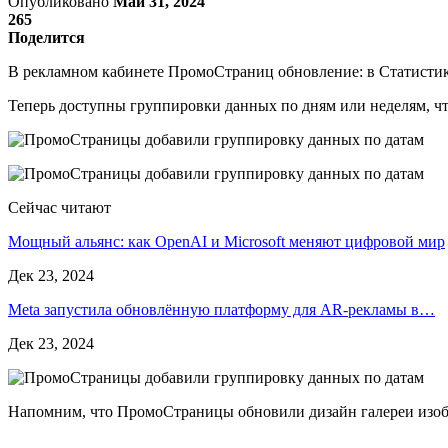
Опубликовано
Май 31, 2024
265
Поделится
В рекламном кабинете ПромоСтраниц обновление: в Статистик
Теперь доступны группировки данных по дням или неделям, чт
Сейчас читают
Мощный альянс: как OpenAI и Microsoft меняют цифровой мир
Дек 23, 2024
Meta запустила обновлённую платформу для AR-рекламы в…
Дек 23, 2024
Напомним, что ПромоСтраницы обновили дизайн галереи изо