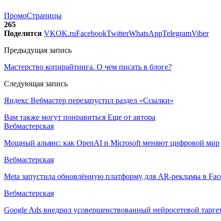
ПромоСтраницы
265
Поделится
VK
OK.ru
Facebook
Twitter
WhatsApp
Telegram
Viber
Предыдущая запись
Мастерство копирайтинга. О чем писать в блоге?
Следующая запись
Яндекс Вебмастер перезапустил раздел «Ссылки»
Вам также могут понравиться
Еще от автора
Вебмастерская
Мощный альянс: как OpenAI и Microsoft меняют цифровой мир
Вебмастерская
Meta запустила обновлённую платформу для AR-рекламы в Face
Вебмастерская
Google Ads внедрил усовершенствованный нейросетевой тарге