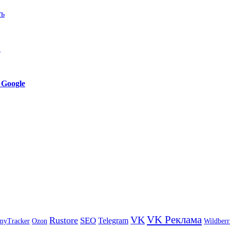
ть
…
 Google
VK Реклама
VK
Rustore
SEO
Telegram
myTracker
Ozon
Wildberr