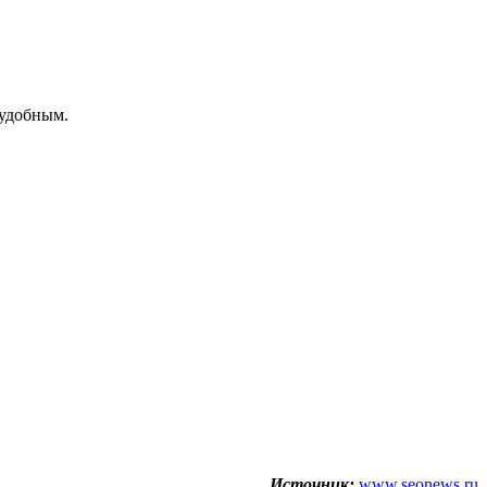
 удобным.
Источник:
www.seonews.ru