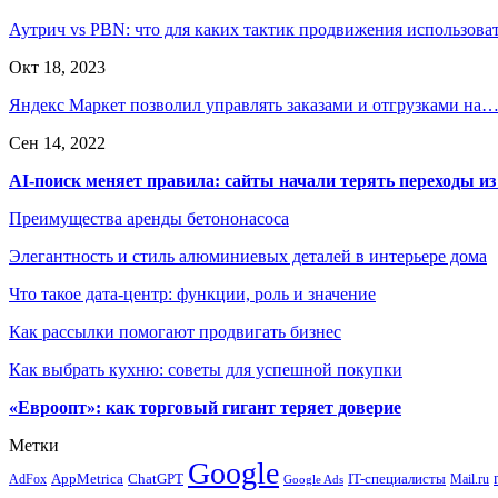
Аутрич vs PBN: что для каких тактик продвижения использова
Окт 18, 2023
Яндекс Маркет позволил управлять заказами и отгрузками на
Сен 14, 2022
AI-поиск меняет правила: сайты начали терять переходы из
Преимущества аренды бетононасоса
Элегантность и стиль алюминиевых деталей в интерьере дома
Что такое дата-центр: функции, роль и значение
Как рассылки помогают продвигать бизнес
Как выбрать кухню: советы для успешной покупки
«Евроопт»: как торговый гигант теряет доверие
Метки
Google
ChatGPT
IT-специалисты
AppMetrica
AdFox
Mail.ru
Google Ads