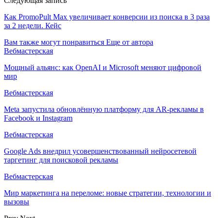
Следующая запись
Как PromoPult Max увеличивает конверсии из поиска в 3 раза
за 2 недели. Кейс
Вам также могут понравиться
Еще от автора
Вебмастерская
Мощный альянс: как OpenAI и Microsoft меняют цифровой
мир
Вебмастерская
Meta запустила обновлённую платформу для AR-рекламы в
Facebook и Instagram
Вебмастерская
Google Ads внедрил усовершенствованный нейросетевой
таргетинг для поисковой рекламы
Вебмастерская
Мир маркетинга на переломе: новые стратегии, технологии и
вызовы