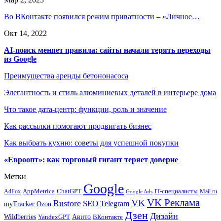
Во ВКонтакте появился режим приватности – «Личное…
Окт 14, 2022
AI-поиск меняет правила: сайты начали терять переходы
из Google
Преимущества аренды бетононасоса
Элегантность и стиль алюминиевых деталей в интерьере дома
Что такое дата-центр: функции, роль и значение
Как рассылки помогают продвигать бизнес
Как выбрать кухню: советы для успешной покупки
«Евроопт»: как торговый гигант теряет доверие
Метки
Google
ChatGPT
IT-специалисты
AppMetrica
AdFox
Mail.ru
Google Ads
VK Реклама
VK
Rustore
SEO
Telegram
myTracker
Ozon
Дзен
Дизайн
Wildberries
Авито
ВКонтакте
YandexGPT