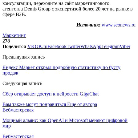
консультации, переходите на сайт маркетингового
агентства Demis Group с экспертизой более 20 лет на рынке в
сфере B2B.
Источник:
www.seonews.ru
Маркетинг
278
Поделится
VK
OK.ru
Facebook
Twitter
WhatsApp
Telegram
Viber
Предыдущая запись
Яндекс Маркет открыл подробную статистику по бусту
продаж
Следующая запись
Сбер открывает доступ к нейросети GigaChat
Вам также могут понравиться
Еще от автора
Вебмастерская
Мощный альянс: как OpenAI и Microsoft меняют цифровой
мир
Вебмастерская