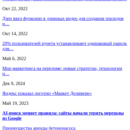
Окт 22, 2022
Дзен ввел функцию в длинных видео для создания эпизодов
и…
Окт 14, 2022
20% пользователей рунета устанавливают одинаковый пароль
для…
Май 6, 2022
Мир маркетинга на переломе: новые стратегии, технологии
и…
Дек 9, 2024
Яндекс показал логотип «Маркет Деливери»
Май 19, 2023
AI-поиск меняет правила: сайты начали терять переходы
из Google
Преимущества аренды бетононасоса