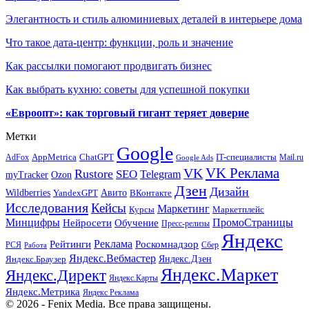
Элегантность и стиль алюминиевых деталей в интерьере дома
Что такое дата-центр: функции, роль и значение
Как рассылки помогают продвигать бизнес
Как выбрать кухню: советы для успешной покупки
«Евроопт»: как торговый гигант теряет доверие
Метки
Google
ChatGPT
IT-специалисты
AppMetrica
AdFox
Mail.ru
Google Ads
VK Реклама
VK
Rustore
SEO
Telegram
myTracker
Ozon
Дзен
Дизайн
Wildberries
Авито
ВКонтакте
YandexGPT
Исследования
Кейсы
Маркетинг
Маркетплейс
Курсы
Минцифры
ПромоСтраницы
Нейросети
Обучение
Пресс-релизы
Яндекс
Реклама
Рейтинги
Роскомнадзор
РСЯ
Сбер
Работа
Яндекс.Вебмастер
Яндекс.Браузер
Яндекс.Дзен
Яндекс.Маркет
Яндекс.Директ
Яндекс.Карты
Яндекс.Метрика
Яндекс Реклама
© 2026 - Fenix Media. Все права защищены.