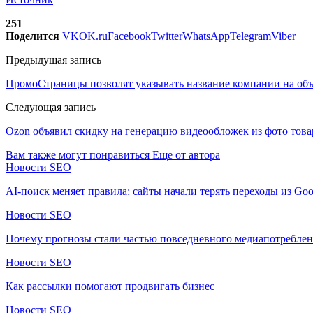
251
Поделится
VK
OK.ru
Facebook
Twitter
WhatsApp
Telegram
Viber
Предыдущая запись
ПромоСтраницы позволят указывать название компании на об
Следующая запись
Ozon объявил скидку на генерацию видеообложек из фото това
Вам также могут понравиться
Еще от автора
Новости SEO
AI-поиск меняет правила: сайты начали терять переходы из Goo
Новости SEO
Почему прогнозы стали частью повседневного медиапотребле
Новости SEO
Как рассылки помогают продвигать бизнес
Новости SEO