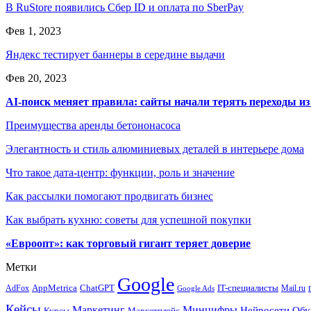
В RuStore появились Сбер ID и оплата по SberPay
Фев 1, 2023
Яндекс тестирует баннеры в середине выдачи
Фев 20, 2023
AI-поиск меняет правила: сайты начали терять переходы из
Преимущества аренды бетононасоса
Элегантность и стиль алюминиевых деталей в интерьере дома
Что такое дата-центр: функции, роль и значение
Как рассылки помогают продвигать бизнес
Как выбрать кухню: советы для успешной покупки
«Евроопт»: как торговый гигант теряет доверие
Метки
Google
ChatGPT
IT-специалисты
AppMetrica
AdFox
Mail.ru
Google Ads
Кейсы
Минцифры
Маркетинг
Нейросети
Обу
Маркетплейс
Курсы