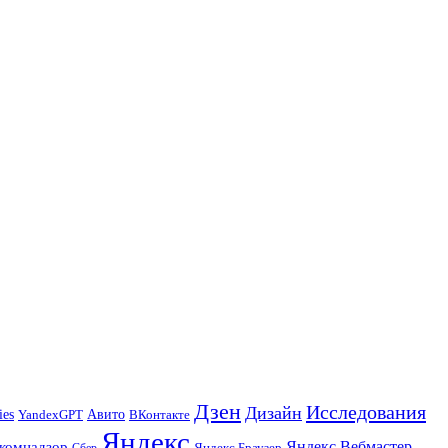
Дзен
Исследования
Дизайн
ies
Авито
ВКонтакте
YandexGPT
Яндекс
Яндекс.Вебмастер
комнадзор
Яндекс.Браузер