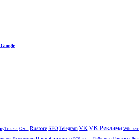
 Google
VK Реклама
VK
Rustore
SEO
Telegram
myTracker
Ozon
Wildberr
ПромоСтраницы
Реклама
чение
Рейтинги
Рос