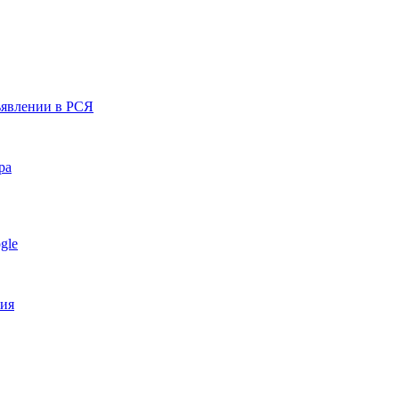
ъявлении в РСЯ
ра
gle
ния