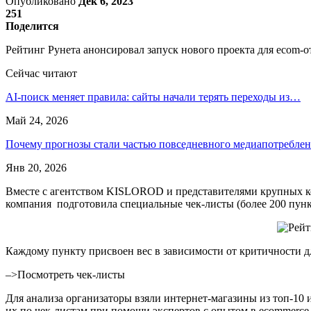
Опубликовано
Дек 6, 2023
251
Поделится
Рейтинг Рунета анонсировал запуск нового проекта для ecom-о
Сейчас читают
AI-поиск меняет правила: сайты начали терять переходы из…
Май 24, 2026
Почему прогнозы стали частью повседневного медиапотребле
Янв 20, 2026
Вместе с агентством KISLOROD и представителями крупных комп
компания подготовила специальные чек-листы (более 200 пункт
Каждому пункту присвоен вес в зависимости от критичности д
–>Посмотреть чек-листы
Для анализа организаторы взяли интернет-магазины из топ-10 и
их по чек-листам при помощи экспертов с опытом в ecommerce