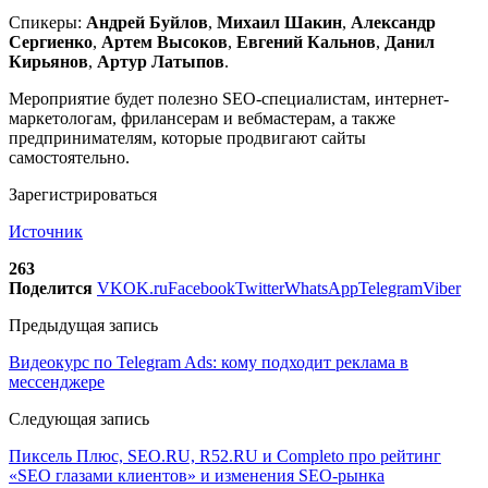
Спикеры:
Андрей Буйлов
,
Михаил Шакин
,
Александр
Сергиенко
,
Артем Высоков
,
Евгений Кальнов
,
Данил
Кирьянов
,
Артур Латыпов
.
Мероприятие будет полезно SEO-специалистам, интернет-
маркетологам, фрилансерам и вебмастерам, а также
предпринимателям, которые продвигают сайты
самостоятельно.
Зарегистрироваться
Источник
263
Поделится
VK
OK.ru
Facebook
Twitter
WhatsApp
Telegram
Viber
Предыдущая запись
Видеокурс по Telegram Ads: кому подходит реклама в
мессенджере
Следующая запись
Пиксель Плюс, SEO.RU, R52.RU и Completo про рейтинг
«SEO глазами клиентов» и изменения SEO-рынка