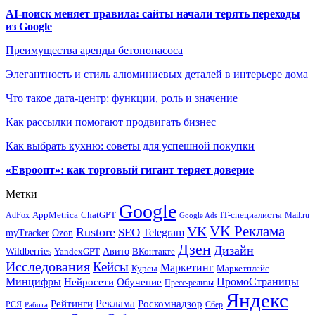
AI-поиск меняет правила: сайты начали терять переходы
из Google
Преимущества аренды бетононасоса
Элегантность и стиль алюминиевых деталей в интерьере дома
Что такое дата-центр: функции, роль и значение
Как рассылки помогают продвигать бизнес
Как выбрать кухню: советы для успешной покупки
«Евроопт»: как торговый гигант теряет доверие
Метки
Google
ChatGPT
IT-специалисты
AppMetrica
AdFox
Mail.ru
Google Ads
VK Реклама
VK
Rustore
SEO
Telegram
myTracker
Ozon
Дзен
Дизайн
Wildberries
Авито
ВКонтакте
YandexGPT
Исследования
Кейсы
Маркетинг
Маркетплейс
Курсы
Минцифры
ПромоСтраницы
Нейросети
Обучение
Пресс-релизы
Яндекс
Реклама
Рейтинги
Роскомнадзор
РСЯ
Сбер
Работа