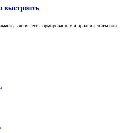
го выстроить
занимаетесь ли вы его формированием и продвижением или…
и
у