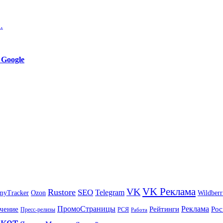
…
 Google
VK Реклама
VK
Rustore
SEO
Telegram
myTracker
Ozon
Wildberr
ПромоСтраницы
Реклама
чение
Рейтинги
Рос
Пресс-релизы
РСЯ
Работа
кет