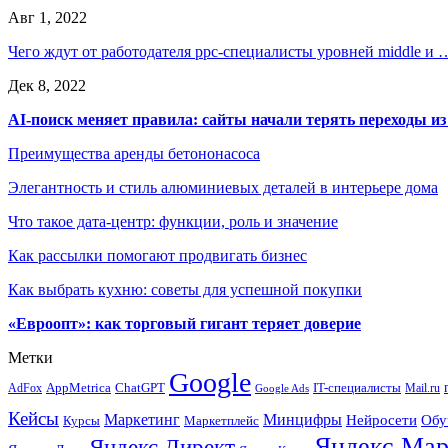
Авг 1, 2022
Чего ждут от работодателя ppc-специалисты уровней middle и 
Дек 8, 2022
AI-поиск меняет правила: сайты начали терять переходы из
Преимущества аренды бетононасоса
Элегантность и стиль алюминиевых деталей в интерьере дома
Что такое дата-центр: функции, роль и значение
Как рассылки помогают продвигать бизнес
Как выбрать кухню: советы для успешной покупки
«Евроопт»: как торговый гигант теряет доверие
Метки
Google
ChatGPT
IT-специалисты
AppMetrica
AdFox
Mail.ru
Google Ads
Кейсы
Минцифры
Маркетинг
Нейросети
Обу
Маркетплейс
Курсы
Яндекс.Мар
Яндекс.Директ