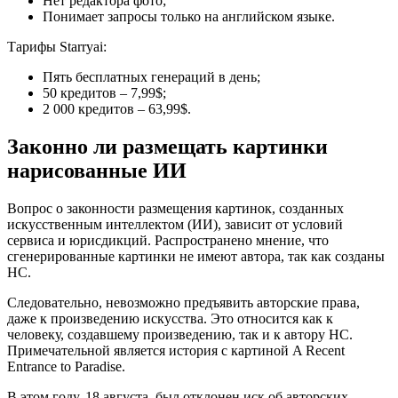
Нет редактора фото;
Понимает запросы только на английском языке.
Тарифы Starryai:
Пять бесплатных генераций в день;
50 кредитов – 7,99$;
2 000 кредитов – 63,99$.
Законно ли размещать картинки
нарисованные ИИ
Вопрос о законности размещения картинок, созданных
искусственным интеллектом (ИИ), зависит от условий
сервиса и юрисдикций. Распространено мнение, что
сгенерированные картинки не имеют автора, так как созданы
НС.
Следовательно, невозможно предъявить авторские права,
даже к произведению искусства. Это относится как к
человеку, создавшему произведению, так и к автору НС.
Примечательной является история с картиной A Recent
Entrance to Paradise.
В этом году, 18 августа, был отклонен иск об авторских