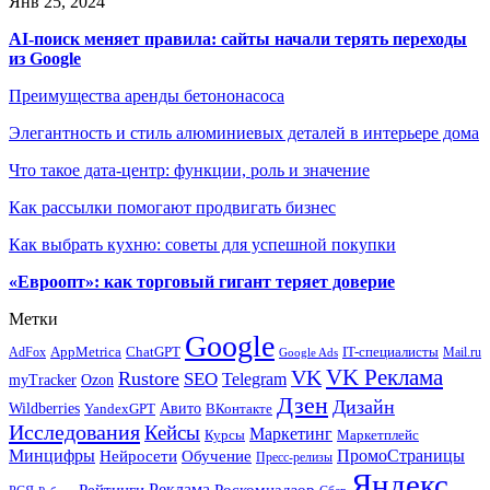
Янв 25, 2024
AI-поиск меняет правила: сайты начали терять переходы
из Google
Преимущества аренды бетононасоса
Элегантность и стиль алюминиевых деталей в интерьере дома
Что такое дата-центр: функции, роль и значение
Как рассылки помогают продвигать бизнес
Как выбрать кухню: советы для успешной покупки
«Евроопт»: как торговый гигант теряет доверие
Метки
Google
ChatGPT
IT-специалисты
AppMetrica
AdFox
Mail.ru
Google Ads
VK Реклама
VK
Rustore
SEO
Telegram
myTracker
Ozon
Дзен
Дизайн
Wildberries
Авито
ВКонтакте
YandexGPT
Исследования
Кейсы
Маркетинг
Маркетплейс
Курсы
Минцифры
ПромоСтраницы
Нейросети
Обучение
Пресс-релизы
Яндекс
Реклама