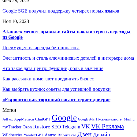
Фев 28, 2023
Google SGE получил поддержку четырех новых языков
Ноя 10, 2023
AI-поиск меняет правила: сайты начали терять переходы
из Google
Преимущества аренды бетононасоса
Элегантность и стиль алюминиевых деталей в интерьере дома
Что такое дата-центр: функции, роль и значение
Как рассылки помогают продвигать бизнес
Как выбрать кухню: советы для успешной покупки
«Евроопт»: как торговый гигант теряет доверие
Метки
Google
ChatGPT
IT-специалисты
AppMetrica
AdFox
Mail.ru
Google Ads
VK Реклама
VK
Rustore
SEO
Telegram
myTracker
Ozon
Дзен
Дизайн
Wildberries
Авито
ВКонтакте
YandexGPT