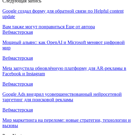
Следующая запись
Google создал форму для обратной связи по Helpful content
update
Вам также могут понравиться
Еще от автора
Вебмастерская
Мощный альянс: как OpenAI и Microsoft меняют цифровой
мир
Вебмастерская
Meta запустила обновлённую платформу для AR-рекламы в
Facebook и Instagram
Вебмастерская
Google Ads внедрил усовершенствованный нейросетевой
таргетинг для поисковой рекламы
Вебмастерская
Мир маркетинга на переломе: новые стратегии, технологии и
вызовы