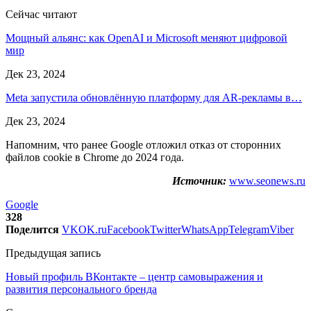
Сейчас читают
Мощный альянс: как OpenAI и Microsoft меняют цифровой
мир
Дек 23, 2024
Meta запустила обновлённую платформу для AR-рекламы в…
Дек 23, 2024
Напомним, что ранее Google отложил отказ от сторонних
файлов cookie в Chrome до 2024 года.
Источник:
www.seonews.ru
Google
328
Поделится
VK
OK.ru
Facebook
Twitter
WhatsApp
Telegram
Viber
Предыдущая запись
Новый профиль ВКонтакте – центр самовыражения и
развития персонального бренда