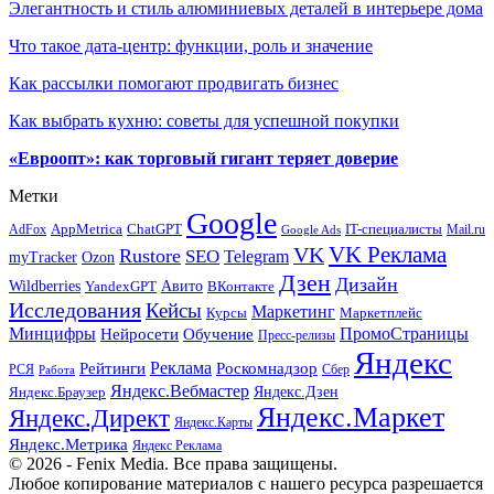
Элегантность и стиль алюминиевых деталей в интерьере дома
Что такое дата-центр: функции, роль и значение
Как рассылки помогают продвигать бизнес
Как выбрать кухню: советы для успешной покупки
«Евроопт»: как торговый гигант теряет доверие
Метки
Google
ChatGPT
IT-специалисты
AppMetrica
AdFox
Mail.ru
Google Ads
VK Реклама
VK
Rustore
SEO
Telegram
myTracker
Ozon
Дзен
Дизайн
Wildberries
Авито
ВКонтакте
YandexGPT
Исследования
Кейсы
Маркетинг
Маркетплейс
Курсы
Минцифры
ПромоСтраницы
Нейросети
Обучение
Пресс-релизы
Яндекс
Реклама
Рейтинги
Роскомнадзор
РСЯ
Сбер
Работа
Яндекс.Вебмастер
Яндекс.Браузер
Яндекс.Дзен
Яндекс.Маркет
Яндекс.Директ
Яндекс.Карты
Яндекс.Метрика
Яндекс Реклама
© 2026 - Fenix Media. Все права защищены.
Любое копирование материалов с нашего ресурса разрешается