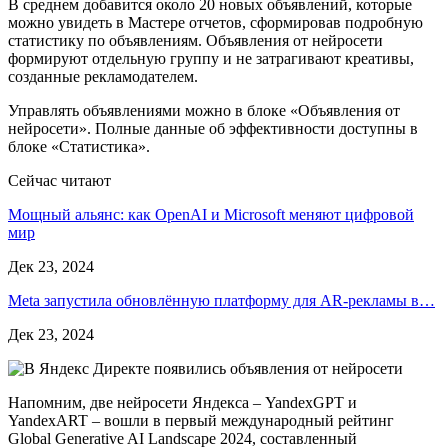
В среднем добавится около 20 новых объявлений, которые
можно увидеть в Мастере отчетов, сформировав подробную
статистику по объявлениям. Объявления от нейросети
формируют отдельную группу и не затрагивают креативы,
созданные рекламодателем.
Управлять объявлениями можно в блоке «Объявления от
нейросети». Полные данные об эффективности доступны в
блоке «Статистика».
Сейчас читают
Мощный альянс: как OpenAI и Microsoft меняют цифровой
мир
Дек 23, 2024
Meta запустила обновлённую платформу для AR-рекламы в…
Дек 23, 2024
Напомним, две нейросети Яндекса – YandexGPT и
YandexART – вошли в первый международный рейтинг
Global Generative AI Landscape 2024, составленный