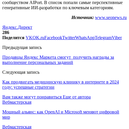
сообществом AIPort. В список попали самые перспективные
генеративные ИИ-разработки по ключевым категориям.
Источник:
www.seonews.ru
Яндекс.Директ
286
Поделится
VK
OK.ru
Facebook
Twitter
WhatsApp
Telegram
Viber
Предыдущая запись
Продавцы Яндекс Маркета смогут получить награды за
выполнение персональных заданий
Следующая запись
Как продвигать медицинскую клинику в интернете в 2024
году: успешные стратегии
Вам также могут понравиться
Еще от автора
Вебмастерская
Мощный альянс: как OpenAI и Microsoft меняют цифровой
мир
Вебмастерская