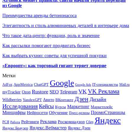
AI-поиск меняет правила: сайты начали терять переходы
из Google
Преимущества аренды бетононасоса
Элегантность и стиль алюминиевых деталей в интерьере дома
Что такое дата-центр: функции, роль и значение
Как рассылки помогают продвигать бизнес
Как выбрать кухню: советы для успешной покупки
«Евроопт»: как торговый гигант теряет доверие
Метки
Google
ChatGPT
IT-специалисты
AppMetrica
AdFox
Mail.ru
Google Ads
VK Реклама
VK
Rustore
SEO
Telegram
myTracker
Ozon
Дзен
Дизайн
Wildberries
Авито
ВКонтакте
YandexGPT
Исследования
Кейсы
Маркетинг
Маркетплейс
Курсы
Минцифры
ПромоСтраницы
Нейросети
Обучение
Пресс-релизы
Яндекс
Реклама
Рейтинги
Роскомнадзор
РСЯ
Сбер
Работа
Яндекс.Вебмастер
Яндекс.Браузер
Яндекс.Дзен