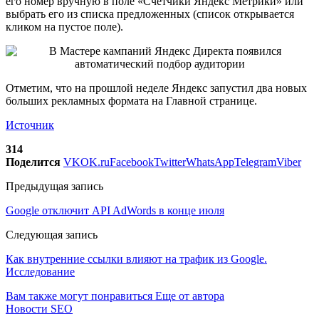
его номер вручную в поле «Счетчики Яндекс Метрики» или
выбрать его из списка предложенных (список открывается
кликом на пустое поле).
Отметим, что на прошлой неделе Яндекс запустил два новых
больших рекламных формата на Главной странице.
Источник
314
Поделится
VK
OK.ru
Facebook
Twitter
WhatsApp
Telegram
Viber
Предыдущая запись
Google отключит API AdWords в конце июля
Следующая запись
Как внутренние ссылки влияют на трафик из Google.
Исследование
Вам также могут понравиться
Еще от автора
Новости SEO