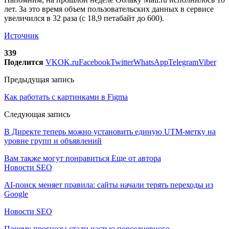
лет. За это время объем пользовательских данных в сервисе
увеличился в 32 раза (с 18,9 петабайт до 600).
Источник
339
Поделится
VK
OK.ru
Facebook
Twitter
WhatsApp
Telegram
Viber
Предыдущая запись
Как работать с картинками в Figma
Следующая запись
В Директе теперь можно установить единую UTM-метку на
уровне групп и объявлений
Вам также могут понравиться
Еще от автора
Новости SEO
AI-поиск меняет правила: сайты начали терять переходы из
Google
Новости SEO
Почему прогнозы стали частью повседневного