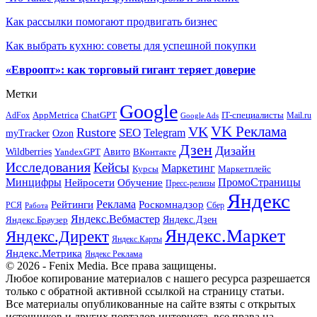
Как рассылки помогают продвигать бизнес
Как выбрать кухню: советы для успешной покупки
«Евроопт»: как торговый гигант теряет доверие
Метки
Google
ChatGPT
IT-специалисты
AppMetrica
AdFox
Mail.ru
Google Ads
VK Реклама
VK
Rustore
SEO
Telegram
myTracker
Ozon
Дзен
Дизайн
Wildberries
Авито
ВКонтакте
YandexGPT
Исследования
Кейсы
Маркетинг
Маркетплейс
Курсы
Минцифры
ПромоСтраницы
Нейросети
Обучение
Пресс-релизы
Яндекс
Реклама
Рейтинги
Роскомнадзор
РСЯ
Сбер
Работа
Яндекс.Вебмастер
Яндекс.Браузер
Яндекс.Дзен
Яндекс.Маркет
Яндекс.Директ
Яндекс.Карты
Яндекс.Метрика
Яндекс Реклама
© 2026 - Fenix Media. Все права защищены.
Любое копирование материалов с нашего ресурса разрешается
только с обратной активной ссылкой на страницу статьи.
Все материалы опубликованные на сайте взяты с открытых
источников и других порталов интернета, все права на