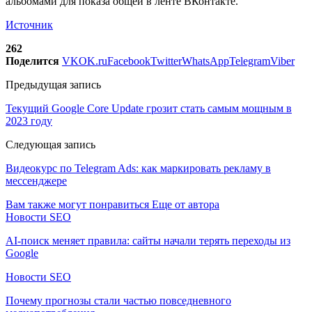
альбомами для показа общей в ленте ВКонтакте.
Источник
262
Поделится
VK
OK.ru
Facebook
Twitter
WhatsApp
Telegram
Viber
Предыдущая запись
Текущий Google Core Update грозит стать самым мощным в
2023 году
Следующая запись
Видеокурс по Telegram Ads: как маркировать рекламу в
мессенджере
Вам также могут понравиться
Еще от автора
Новости SEO
AI-поиск меняет правила: сайты начали терять переходы из
Google
Новости SEO
Почему прогнозы стали частью повседневного