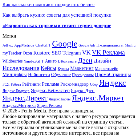
Как рассылки помогают продвигать бизнес
Как выбрать кухню: советы для успешной покупки
«Евроопт»: как торговый гигант теряет доверие
Метки
Google
ChatGPT
IT-специалисты
AppMetrica
AdFox
Mail.ru
Google Ads
VK Реклама
VK
Rustore
SEO
Telegram
myTracker
Ozon
Дзен
Дизайн
Wildberries
Авито
ВКонтакте
YandexGPT
Исследования
Кейсы
Маркетинг
Маркетплейс
Курсы
Минцифры
ПромоСтраницы
Нейросети
Обучение
Пресс-релизы
Яндекс
Реклама
Рейтинги
Роскомнадзор
РСЯ
Сбер
Работа
Яндекс.Вебмастер
Яндекс.Браузер
Яндекс.Дзен
Яндекс.Маркет
Яндекс.Директ
Яндекс.Карты
Яндекс.Метрика
Яндекс Реклама
© 2026 - Fenix Media. Все права защищены.
Любое копирование материалов с нашего ресурса разрешается
только с обратной активной ссылкой на страницу статьи.
Все материалы опубликованные на сайте взяты с открытых
источников и других порталов интернета, все права на