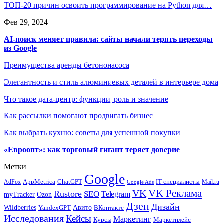
ТОП-20 причин освоить программирование на Python для…
Фев 29, 2024
AI-поиск меняет правила: сайты начали терять переходы
из Google
Преимущества аренды бетононасоса
Элегантность и стиль алюминиевых деталей в интерьере дома
Что такое дата-центр: функции, роль и значение
Как рассылки помогают продвигать бизнес
Как выбрать кухню: советы для успешной покупки
«Евроопт»: как торговый гигант теряет доверие
Метки
Google
ChatGPT
IT-специалисты
AppMetrica
AdFox
Mail.ru
Google Ads
VK Реклама
VK
Rustore
SEO
Telegram
myTracker
Ozon
Дзен
Дизайн
Wildberries
Авито
ВКонтакте
YandexGPT
Исследования
Кейсы
Маркетинг
Маркетплейс
Курсы