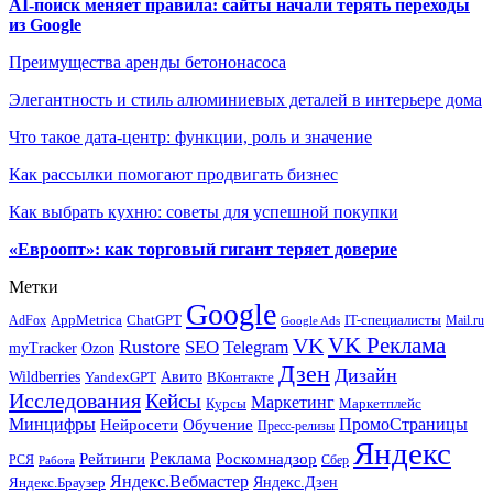
AI-поиск меняет правила: сайты начали терять переходы
из Google
Преимущества аренды бетононасоса
Элегантность и стиль алюминиевых деталей в интерьере дома
Что такое дата-центр: функции, роль и значение
Как рассылки помогают продвигать бизнес
Как выбрать кухню: советы для успешной покупки
«Евроопт»: как торговый гигант теряет доверие
Метки
Google
ChatGPT
IT-специалисты
AppMetrica
AdFox
Mail.ru
Google Ads
VK Реклама
VK
Rustore
SEO
Telegram
myTracker
Ozon
Дзен
Дизайн
Wildberries
Авито
ВКонтакте
YandexGPT
Исследования
Кейсы
Маркетинг
Маркетплейс
Курсы
Минцифры
ПромоСтраницы
Нейросети
Обучение
Пресс-релизы
Яндекс
Реклама
Рейтинги
Роскомнадзор
РСЯ
Сбер
Работа
Яндекс.Вебмастер
Яндекс.Браузер
Яндекс.Дзен