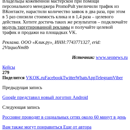
Владельцы кожевенной мастерской при помощи
персонального менеджера PromoPult увеличили трафик из
ВКонтакте, нарастили количество заявок в два раза, при этом
в 5 раз снизили стоимость клика и в 1,4 раза – целевого
действия. Хотите достичь таких же результатов – подключайте
модуль таргетированной рекламы
и получайте целевой
трафик и продажи на площадках VK.
Реклама. ООО «Клик.ру», ИНН:7743771327, erid:
2VtzquoNm8b
Источник:
www.seonews.ru
Кейсы
279
Поделится
VK
OK.ru
Facebook
Twitter
WhatsApp
Telegram
Viber
Предыдущая запись
Google представил новый логотип Android
Следующая запись
Россияне проводят в социальных сетях около 60 минут в день
Вам также могут понравиться
Еще от автора