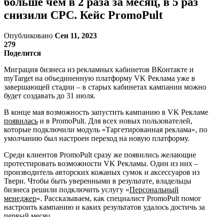
больше чем в 2 раза за месяц, в 5 раз
снизили CPC. Кейс PromoPult
Опубликовано
Сен 11, 2023
279
Поделится
Миграция бизнеса из рекламных кабинетов ВКонтакте и
myTarget на объединенную платформу VK Реклама уже в
завершающей стадии – в старых кабинетах кампании можно
будет создавать до 31 июля.
В конце мая возможность запустить кампанию в VK Рекламе
появилась
и в PromoPult. Для всех новых пользователей,
которые подключили модуль «Таргетированная реклама», по
умолчанию был настроен переход на новую платформу.
Среди клиентов PromoPult сразу же появились желающие
протестировать возможности VK Рекламы. Один из них –
производитель авторских кожаных сумок и аксессуаров из
Твери. Чтобы быть уверенными в результате, владельцы
бизнеса решили подключить услугу «
Персональный
менеджер
». Рассказываем, как специалист PromoPult помог
настроить кампанию и каких результатов удалось достичь за
первый месяц.