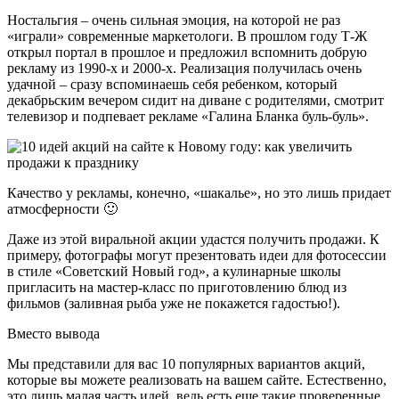
Ностальгия – очень сильная эмоция, на которой не раз
«играли» современные маркетологи. В прошлом году Т-Ж
открыл портал в прошлое и предложил вспомнить добрую
рекламу из 1990-х и 2000-х. Реализация получилась очень
удачной – сразу вспоминаешь себя ребенком, который
декабрьским вечером сидит на диване с родителями, смотрит
телевизор и подпевает рекламе «Галина Бланка буль-буль».
Качество у рекламы, конечно, «шакалье», но это лишь придает
атмосферности 🙂
Даже из этой виральной акции удастся получить продажи. К
примеру, фотографы могут презентовать идеи для фотосессии
в стиле «Советский Новый год», а кулинарные школы
пригласить на мастер-класс по приготовлению блюд из
фильмов (заливная рыба уже не покажется гадостью!).
Вместо вывода
Мы представили для вас 10 популярных вариантов акций,
которые вы можете реализовать на вашем сайте. Естественно,
это лишь малая часть идей, ведь есть еще такие проверенные