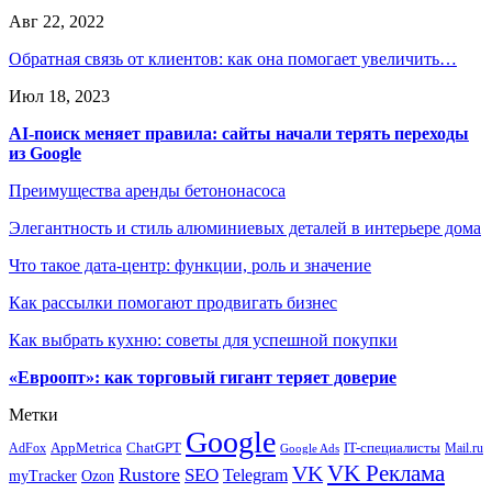
Авг 22, 2022
Обратная связь от клиентов: как она помогает увеличить…
Июл 18, 2023
AI-поиск меняет правила: сайты начали терять переходы
из Google
Преимущества аренды бетононасоса
Элегантность и стиль алюминиевых деталей в интерьере дома
Что такое дата-центр: функции, роль и значение
Как рассылки помогают продвигать бизнес
Как выбрать кухню: советы для успешной покупки
«Евроопт»: как торговый гигант теряет доверие
Метки
Google
ChatGPT
IT-специалисты
AppMetrica
AdFox
Mail.ru
Google Ads
VK Реклама
VK
Rustore
SEO
Telegram
myTracker
Ozon