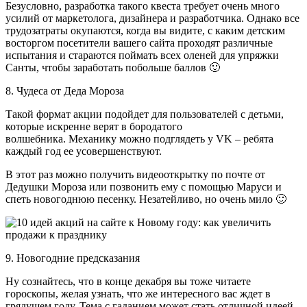
Безусловно, разработка такого квеста требует очень много
усилий от маркетолога, дизайнера и разработчика. Однако все
трудозатраты окупаются, когда вы видите, с каким детским
восторгом посетители вашего сайта проходят различные
испытания и стараются поймать всех оленей для упряжки
Санты, чтобы заработать побольше баллов 🙂
8. Чудеса от Деда Мороза
Такой формат акции подойдет для пользователей с детьми,
которые искренне верят в бородатого
волшебника. Механику можно подглядеть у VK – ребята
каждый год ее усовершенствуют.
В этот раз можно получить видеооткрытку по почте от
Дедушки Мороза или позвонить ему с помощью Маруси и
спеть новогоднюю песенку. Незатейливо, но очень мило 🙂
9. Новогодние предсказания
Ну сознайтесь, что в конце декабря вы тоже читаете
гороскопы, желая узнать, что же интересного вас ждет в
грядущем году. Тема с гаданием может стать отличной идеей