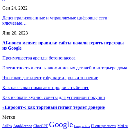
Сен 24, 2022
Децентрализованные и управляемые цифровые сети:
ключевые…
Янв 20, 2023
AI-поиск меняет правила: сайты начали терять переходы
из Google
Преимущества аренды бетононасоса
Элегантность и стиль алюминиевых деталей в интерьере дома
Что такое дата-центр: функции, роль и значение
Как рассылки помогают продвигать бизнес
Как выбрать кухню: советы для успешной покупки
«Евроопт»: как торговый гигант теряет доверие
Метки
Google
ChatGPT
IT-специалисты
AppMetrica
AdFox
Mail.ru
Google Ads