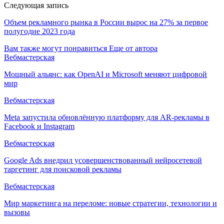
Следующая запись
Объем рекламного рынка в России вырос на 27% за первое
полугодие 2023 года
Вам также могут понравиться
Еще от автора
Вебмастерская
Мощный альянс: как OpenAI и Microsoft меняют цифровой
мир
Вебмастерская
Meta запустила обновлённую платформу для AR-рекламы в
Facebook и Instagram
Вебмастерская
Google Ads внедрил усовершенствованный нейросетевой
таргетинг для поисковой рекламы
Вебмастерская
Мир маркетинга на переломе: новые стратегии, технологии и
вызовы