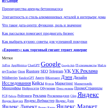
из Google
Преимущества аренды бетононасоса
Элегантность и стиль алюминиевых деталей в интерьере дома
Что такое дата-центр: функции, роль и значение
Как рассылки помогают продвигать бизнес
Как выбрать кухню: советы для успешной покупки
«Евроопт»: как торговый гигант теряет доверие
Метки
Google
ChatGPT
IT-специалисты
AppMetrica
AdFox
Mail.ru
Google Ads
VK Реклама
VK
Rustore
SEO
Telegram
myTracker
Ozon
Дзен
Дизайн
Wildberries
Авито
ВКонтакте
YandexGPT
Исследования
Кейсы
Маркетинг
Маркетплейс
Курсы
Минцифры
ПромоСтраницы
Нейросети
Обучение
Пресс-релизы
Яндекс
Реклама
Рейтинги
Роскомнадзор
РСЯ
Сбер
Работа
Яндекс.Вебмастер
Яндекс.Браузер
Яндекс.Дзен
Яндекс.Маркет
Яндекс.Директ
Яндекс.Карты