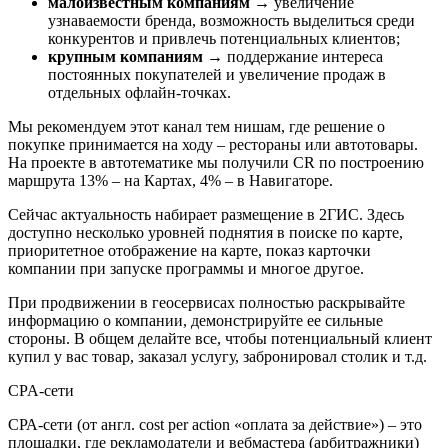
малоизвестным компаниям
→ увеличение
узнаваемости бренда, возможность выделиться среди
конкурентов и привлечь потенциальных клиентов;
крупным компаниям
→ поддержание интереса
постоянных покупателей и увеличение продаж в
отдельных офлайн-точках.
Мы рекомендуем этот канал тем нишам, где решение о
покупке принимается на ходу – рестораны или автотовары.
На проекте в автотематике мы получили CR по построению
маршрута 13% – на Картах, 4% – в Навигаторе.
Сейчас актуальность набирает размещение в 2ГИС. Здесь
доступно несколько уровней поднятия в поиске по карте,
приоритетное отображение на карте, показ карточки
компании при запуске программы и многое другое.
При продвижении в геосервисах полностью раскрывайте
информацию о компании, демонстрируйте ее сильные
стороны. В общем делайте все, чтобы потенциальный клиент
купил у вас товар, заказал услугу, забронировал столик и т.д.
CPA-сети
СРА-сети (от англ. cost per action «оплата за действие») – это
площадки, где рекламодатели и вебмастера (арбитражники)