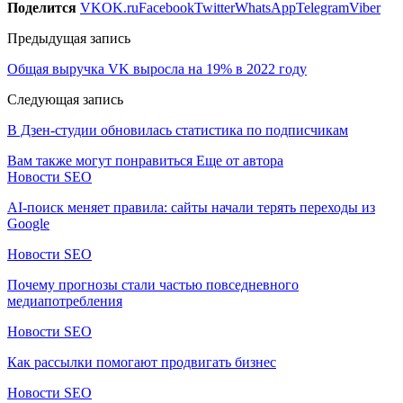
Поделится
VK
OK.ru
Facebook
Twitter
WhatsApp
Telegram
Viber
Предыдущая запись
Общая выручка VK выросла на 19% в 2022 году
Следующая запись
В Дзен-студии обновилась статистика по подписчикам
Вам также могут понравиться
Еще от автора
Новости SEO
AI-поиск меняет правила: сайты начали терять переходы из
Google
Новости SEO
Почему прогнозы стали частью повседневного
медиапотребления
Новости SEO
Как рассылки помогают продвигать бизнес
Новости SEO