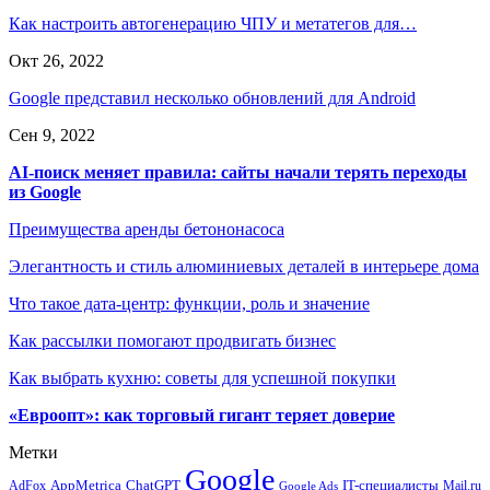
Как настроить автогенерацию ЧПУ и метатегов для…
Окт 26, 2022
Google представил несколько обновлений для Android
Сен 9, 2022
AI-поиск меняет правила: сайты начали терять переходы
из Google
Преимущества аренды бетононасоса
Элегантность и стиль алюминиевых деталей в интерьере дома
Что такое дата-центр: функции, роль и значение
Как рассылки помогают продвигать бизнес
Как выбрать кухню: советы для успешной покупки
«Евроопт»: как торговый гигант теряет доверие
Метки
Google
ChatGPT
IT-специалисты
AppMetrica
AdFox
Mail.ru
Google Ads